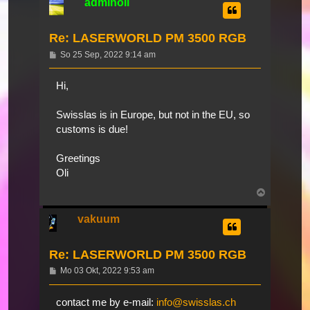
adminoli
Re: LASERWORLD PM 3500 RGB
Beitrag
So 25 Sep, 2022 9:14 am
Hi,
Swisslas is in Europe, but not in the EU, so
customs is due!
Greetings
Oli
Nach
oben
vakuum
Re: LASERWORLD PM 3500 RGB
Beitrag
Mo 03 Okt, 2022 9:53 am
contact me by e-mail:
info@swisslas.ch