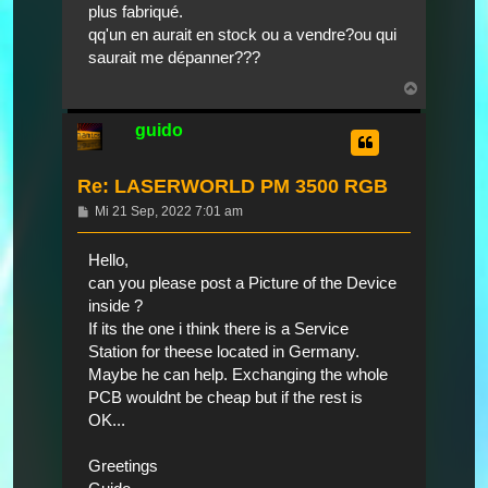
plus fabriqué.
qq'un en aurait en stock ou a vendre?ou qui
saurait me dépanner???
Nach
oben
guido
Re: LASERWORLD PM 3500 RGB
Beitrag
Mi 21 Sep, 2022 7:01 am
Hello,
can you please post a Picture of the Device
inside ?
If its the one i think there is a Service
Station for theese located in Germany.
Maybe he can help. Exchanging the whole
PCB wouldnt be cheap but if the rest is
OK...
Greetings