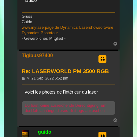
Guido
Gruss
Guido
www.mylaserpage.de
Dynamics Lasershowsoftware
Dynamics Phototour
- Gewerbliches Mitglied -
Nach
oben
Tigibus97400
Re: LASERWORLD PM 3500 RGB
Beitrag
Mi 21 Sep, 2022 6:52 pm
voici les photos de l'intérieur du laser
Du hast keine ausreichende Berechtigung, um
die Dateianhänge dieses Beitrags anzusehen.
Nach
oben
guido