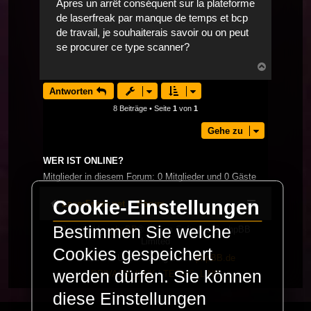
Apres un arrêt conséquent sur la plateforme
de laserfreak par manque de temps et bcp
de travail, je souhaiterais savoir ou on peut
se procurer ce type scanner?
Nach
oben
Antworten
8 Beiträge • Seite
1
von
1
Gehe zu
WER IST ONLINE?
Mitglieder in diesem Forum: 0 Mitglieder und 0 Gäste
Cookie-Einstellungen
LaserFreak.net
Forum
Bestimmen Sie welche
Powered by
phpBB
® Forum Software © phpBB
Limited
Cookies gespeichert
Deutsche Übersetzung durch
phpBB.de
werden dürfen. Sie können
PRIVACY_LINK
|
TERMS_LINK
diese Einstellungen