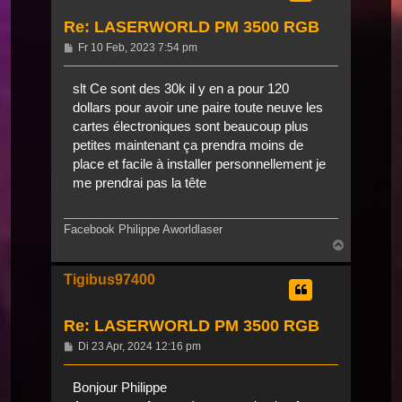
Re: LASERWORLD PM 3500 RGB
Beitrag
Fr 10 Feb, 2023 7:54 pm
slt Ce sont des 30k il y en a pour 120
dollars pour avoir une paire toute neuve les
cartes électroniques sont beaucoup plus
petites maintenant ça prendra moins de
place et facile à installer personnellement je
me prendrai pas la tête
Facebook Philippe Aworldlaser
Nach
oben
Tigibus97400
Re: LASERWORLD PM 3500 RGB
Beitrag
Di 23 Apr, 2024 12:16 pm
Bonjour Philippe