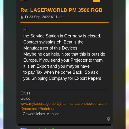
Re: LASERWORLD PM 3500 RGB
Beitrag
Fr 23 Sep, 2022 6:11 am
Hi,
the Service Station in Germany is closed.
Contact swisslas.ch. Beat is the
Manufacturer of this Devices.
Maybe he can help. Note that this is outside
Europe. If you send your Projector to them
it is an Export and you maybe have
to pay Tax when he come Back. So ask
you Shipping Company for Export Papers.
Gruss
Guido
www.mylaserpage.de
Dynamics Lasershowsoftware
Dynamics Phototour
- Gewerbliches Mitglied -
Nach
oben