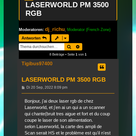
LASERWORLD PM 3500
RGB
dj_richu
Moderatoren:
,
Moderator (French Zone)
Antworten
Suche
Erweiterte Suche
8 Beiträge • Seite
1
von
1
Tigibus97400
LASERWORLD PM 3500 RGB
Beitrag
Di 20 Sep, 2022 8:09 pm
Bonjour, j'ai deux laser rgb de chez
Laserworld, et j'en ai un qui a un scanner
qui chante(bruit tres aigue et fort et du coup
coupe le laser de son alimentation.
selon Laserworld, la carte des ampli de
Scan serait HS et le problème est qu'il n'est