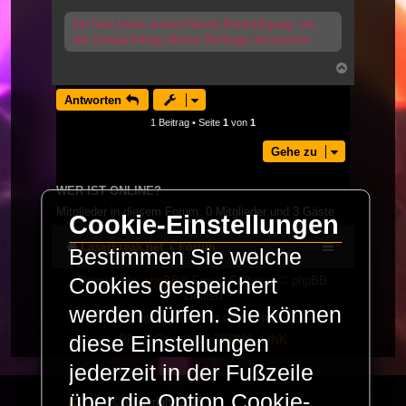
Du hast keine ausreichende Berechtigung, um
die Dateianhänge dieses Beitrags anzusehen.
Nach
oben
Antworten
1 Beitrag • Seite
1
von
1
Gehe zu
WER IST ONLINE?
Mitglieder in diesem Forum: 0 Mitglieder und 3 Gäste
Cookie-Einstellungen
LaserFreak.net
Forum
Bestimmen Sie welche
Cookies gespeichert
Powered by
phpBB
® Forum Software © phpBB
Limited
werden dürfen. Sie können
Deutsche Übersetzung durch
phpBB.de
diese Einstellungen
PRIVACY_LINK
|
TERMS_LINK
jederzeit in der Fußzeile
über die Option Cookie-
© Copyright 2025 -