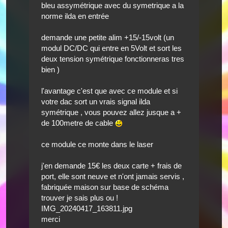
bleu assymétrique avec du symetrique a la
norme ilda en entrée
demande une petite alim +15/-15volt (un
modul DC/DC qui entre en 5Volt et sort les
deux tension symétrique fonctionneras tres
bien )
l'avantage c'est que avec ce module et si
votre dac sort un vrais signal ilda
symétrique , vous pouvez allez jusque a +
de 100metre de cable
ce module ce monte dans le laser
j'en demande 15€ les deux carte + frais de
port, elle sont neuve et n'ont jamais servis ,
fabriquée maison sur base de schéma
trouver je sais plus ou !
IMG_20240417_163811.jpg
merci