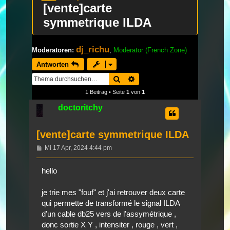
[vente]carte
symmetrique ILDA
dj_richu
Moderatoren:
,
Moderator (French Zone)
Antworten
Suche
Erweiterte Suche
1 Beitrag • Seite
1
von
1
doctoritchy
[vente]carte symmetrique ILDA
Beitrag
Mi 17 Apr, 2024 4:44 pm
hello
je trie mes "fouf" et j'ai retrouver deux carte
qui permette de transformé le signal ILDA
d'un cable db25 vers de l'assymétrique ,
donc sortie X Y , intensiter , rouge , vert ,