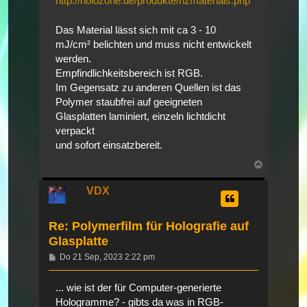
http://holozone.de/produkte/hzmaterials.php
Das Material lässt sich mit ca 3 - 10
mJ/cm² belichten und muss nicht entwickelt
werden.
Empfindlichkeitsbereich ist RGB.
Im Gegensatz zu anderen Quellen ist das
Polymer staubfrei auf geeigneten
Glasplatten laminiert, einzeln lichtdicht
verpackt
und sofort einsatzbereit.
Nach
oben
VDX
Re: Polymerfilm für Holografie auf
Glasplatte
Beitrag
Do 21 Sep, 2023 2:22 pm
... wie ist der für Computer-generierte
Hologramme? - gibts da was in RGB-