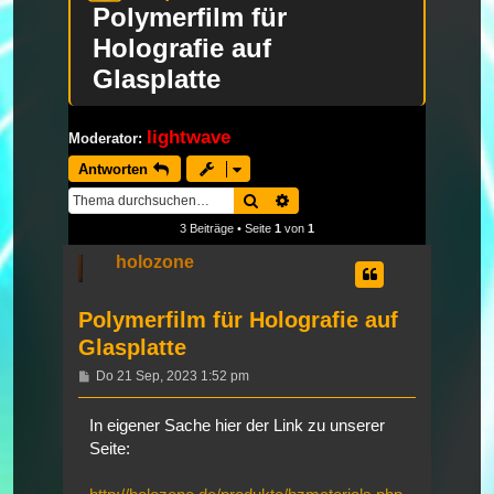
Polymerfilm für
Holografie auf
Glasplatte
lightwave
Moderator:
Antworten
Suche
Erweiterte Suche
3 Beiträge • Seite
1
von
1
holozone
Polymerfilm für Holografie auf
Glasplatte
Beitrag
Do 21 Sep, 2023 1:52 pm
In eigener Sache hier der Link zu unserer
Seite: