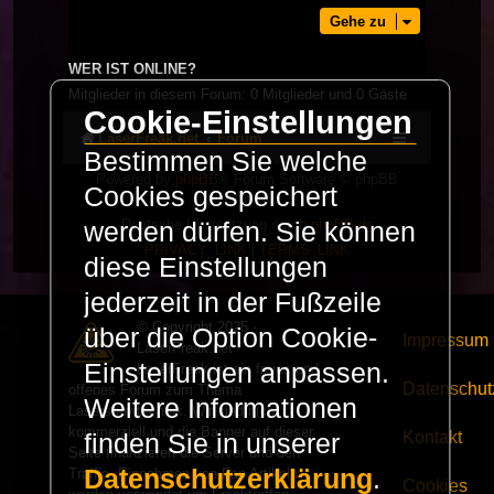
Gehe zu
WER IST ONLINE?
Mitglieder in diesem Forum: 0 Mitglieder und 0 Gäste
Cookie-Einstellungen
LaserFreak.net
Forum
Bestimmen Sie welche
Powered by
phpBB
® Forum Software © phpBB
Cookies gespeichert
Limited
Deutsche Übersetzung durch
phpBB.de
werden dürfen. Sie können
PRIVACY_LINK
|
TERMS_LINK
diese Einstellungen
jederzeit in der Fußzeile
© Copyright 2025 -
über die Option Cookie-
Impressum
LaserFreak.net
Einstellungen anpassen.
LaserFreak ist ein freies und
Datenschut
offenes Forum zum Thema
Weitere Informationen
Lasershowtechnik. Wir sind nicht
kommerziell und die Banner auf dieser
Kontakt
finden Sie in unserer
Seite finanzieren die Server und den
Datenschutzerklärung
.
Traffic. Einnahmen von Fan Artikeln
Cookies