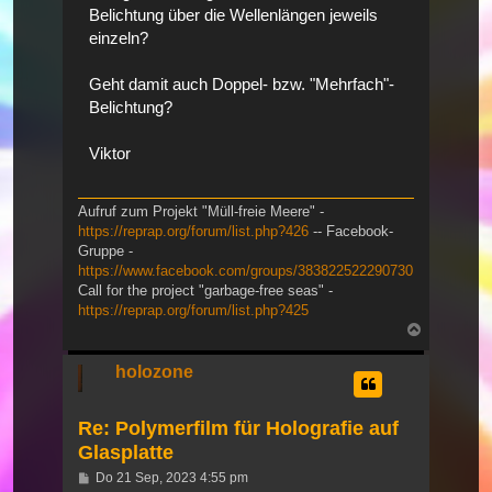
Belichtung über die Wellenlängen jeweils
einzeln?
Geht damit auch Doppel- bzw. "Mehrfach"-
Belichtung?
Viktor
Aufruf zum Projekt "Müll-freie Meere" -
https://reprap.org/forum/list.php?426
-- Facebook-
Gruppe -
https://www.facebook.com/groups/383822522290730
Call for the project "garbage-free seas" -
https://reprap.org/forum/list.php?425
Nach
oben
holozone
Re: Polymerfilm für Holografie auf
Glasplatte
Beitrag
Do 21 Sep, 2023 4:55 pm