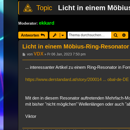
Licht in einem Möbiu
ekkard
Moderator:
Suche
E
Antworten
Licht in einem Möbius-Ring-Resonator
VDX
Beitrag
von
»
Fr 06 Jan, 2023 7:50 pm
... interessanter Artikel zu einem Ring-Resonator in F
https://www.derstandard.at/story/200014 ... obal-de-DE
Mit den in diesem Resonator auftretenden Mehrfach-Mo
mit bisher "nicht möglichen" Wellenlängen oder auch "
Viktor