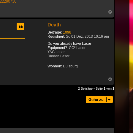
522290730
Nach
oben
Death
Beiträge:
1098
Registriert:
So 01 Dez, 2013 10:16 pm
Do you already have Laser-
Equipment?:
CO² Laser
YAG Laser
Dioden Laser
Wohnort:
Duisburg
Nach
oben
2 Beiträge • Seite
1
von
1
Gehe zu