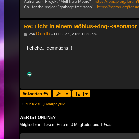
Aufruf zum Projekt "Müll-freie Meere" -
https://reprap.org/forum/
Call for the project "garbage-free seas" -
https://reprap.org/foru
Re: Licht in einem Möbius-Ring-Resonator
Death
Beitrag
von
»
Fr 06 Jan, 2023 11:36 pm
hehehe... demnächst !
Antworten
Zurück zu „Laserphysik“
WER IST ONLINE?
Mitglieder in diesem Forum: 0 Mitglieder und 1 Gast