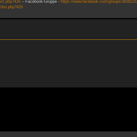
list.php?426
-- Facebook-Gruppe -
https://www.facebook.com/groups/383822
m/list.php?425