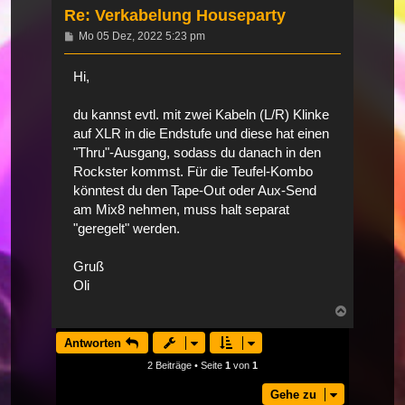
Re: Verkabelung Houseparty
Beitrag
Mo 05 Dez, 2022 5:23 pm
Hi,
du kannst evtl. mit zwei Kabeln (L/R) Klinke
auf XLR in die Endstufe und diese hat einen
"Thru"-Ausgang, sodass du danach in den
Rockster kommst. Für die Teufel-Kombo
könntest du den Tape-Out oder Aux-Send
am Mix8 nehmen, muss halt separat
"geregelt" werden.
Gruß
Oli
Nach
oben
Antworten
2 Beiträge • Seite
1
von
1
Gehe zu