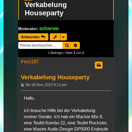
Verkabelung
Houseparty
scharwe
Moderator:
Antworten
Suche
Erweiterte Suche
2 Beiträge • Seite
1
von
1
Finn187
Verkabelung Houseparty
Beitrag
Mo 28 Nov, 2022 9:12 pm
Hallo,
ich brauche Hilfe bei der Verkabelung
meiner Geräte. Ich hab ein Mackie Mix 8,
eine Teufel Kombo 22, eine Teufel Rockster,
eine Master Audio Desgin DP5000 Endstufe