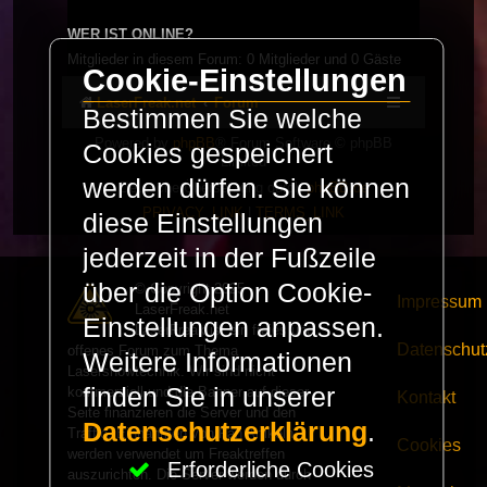
WER IST ONLINE?
Mitglieder in diesem Forum: 0 Mitglieder und 0 Gäste
Cookie-Einstellungen
LaserFreak.net
Forum
Bestimmen Sie welche
Powered by
phpBB
® Forum Software © phpBB
Cookies gespeichert
Limited
werden dürfen. Sie können
Deutsche Übersetzung durch
phpBB.de
PRIVACY_LINK
|
TERMS_LINK
diese Einstellungen
jederzeit in der Fußzeile
über die Option Cookie-
© Copyright 2025 -
Impressum
LaserFreak.net
Einstellungen anpassen.
LaserFreak ist ein freies und
Datenschut
offenes Forum zum Thema
Weitere Informationen
Lasershowtechnik. Wir sind nicht
finden Sie in unserer
kommerziell und die Banner auf dieser
Kontakt
Seite finanzieren die Server und den
Datenschutzerklärung
.
Traffic. Einnahmen von Fan Artikeln
Cookies
werden verwendet um Freaktreffen
Erforderliche Cookies
auszurichten. Die Server werden durch