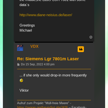
data´s
http://www.diane-neisius.de/laser/
Greetings
Michael
Nach
oben
VDX
Re: Siemens Lgr 7801m Laser
Beitrag
Do 15 Sep, 2022 4:00 pm
... if she only would drop-in more frequently
Viktor
Aufruf zum Projekt "Müll-freie Meere" -
https://reprap.org/forum/list.php?426
-- Facebook-