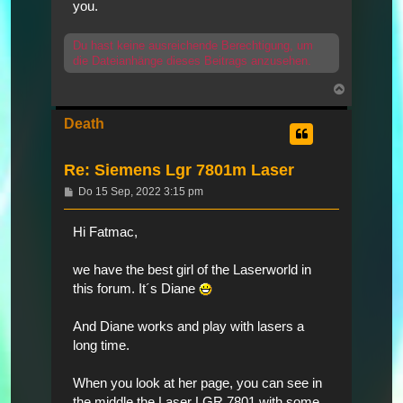
you.
Du hast keine ausreichende Berechtigung, um
die Dateianhänge dieses Beitrags anzusehen.
Nach
oben
Death
Re: Siemens Lgr 7801m Laser
Beitrag
Do 15 Sep, 2022 3:15 pm
Hi Fatmac,
we have the best girl of the Laserworld in
this forum. It´s Diane
And Diane works and play with lasers a
long time.
When you look at her page, you can see in
the middle,the Laser LGR 7801 with some