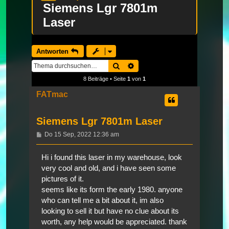
Siemens Lgr 7801m
Laser
Antworten
Suche
Erweiterte Suche
8 Beiträge • Seite
1
von
1
FATmac
Siemens Lgr 7801m Laser
Beitrag
Do 15 Sep, 2022 12:36 am
Hi i found this laser in my warehouse, look
very cool and old, and i have seen some
pictures of it.
seems like its form the early 1980. anyone
who can tell me a bit about it, im also
looking to sell it but have no clue about its
worth, any help would be appreciated. thank