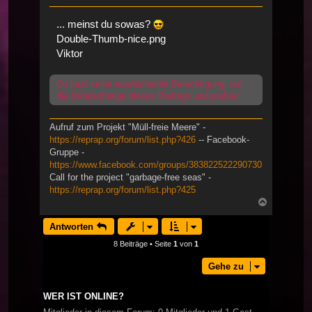
... meinst du sowas?
Double-Thumb-nice.png
Viktor
Du hast keine ausreichende Berechtigung, um
die Dateianhänge dieses Beitrags anzusehen.
Aufruf zum Projekt "Müll-freie Meere" -
https://reprap.org/forum/list.php?426
-- Facebook-
Gruppe -
https://www.facebook.com/groups/383822522290730
Call for the project "garbage-free seas" -
https://reprap.org/forum/list.php?425
Nach
oben
Antworten
8 Beiträge • Seite
1
von
1
Gehe zu
WER IST ONLINE?