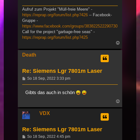
Aufruf zum Projekt "Müll-freie Meere" -
https://reprap.org/forum/list.php?426
-- Facebook-
Gruppe -
https://www.facebook.com/groups/383822522290730
Call for the project "garbage-free seas" -
https://reprap.org/forum/list.php?425
Nach
oben
Death
Re: Siemens Lgr 7801m Laser
Beitrag
So 18 Sep, 2022 3:33 pm
Gibts das auch in schön
Nach
oben
VDX
Re: Siemens Lgr 7801m Laser
Beitrag
So 18 Sep, 2022 4:45 pm