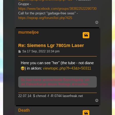
Gruppe -
https://www.facebook.com/groups/383822522290730
Call for the project "garbage-free seas" -
https://reprap.org/forum/list.php?425
Nach
oben
murmeljoe
Re: Siemens Lgr 7801m Laser
Beitrag
Sa 17 Sep, 2022 10:34 pm
Here you can see "her" (the tube - not diane
) in aktion:
viewtopic.php?f=43&t=50311
Du hast keine ausreichende Berechtigung, um
die Dateianhänge dieses Beitrags anzusehen.
22.07.14: $ chmod -f -R 0744 laserfreak.net
Nach
oben
Death