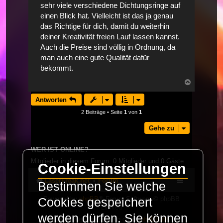
sehr viele verschiedene Dichtungsringe auf
einen Blick hat. Vielleicht ist das ja genau
das Richtige für dich, damit du weiterhin
deiner Kreativität freien Lauf lassen kannst.
Auch die Preise sind völlig in Ordnung, da
man auch eine gute Qualität dafür
bekommt.
Nach
oben
Antworten
2 Beiträge • Seite
1
von
1
Gehe zu
WER IST ONLINE?
Mitglieder in diesem Forum: 0 Mitglieder und 0 Gäste
Cookie-Einstellungen
LaserFreak.net
Forum
Bestimmen Sie welche
Powered by
phpBB
® Forum Software © phpBB
Cookies gespeichert
Limited
werden dürfen. Sie können
Deutsche Übersetzung durch
phpBB.de