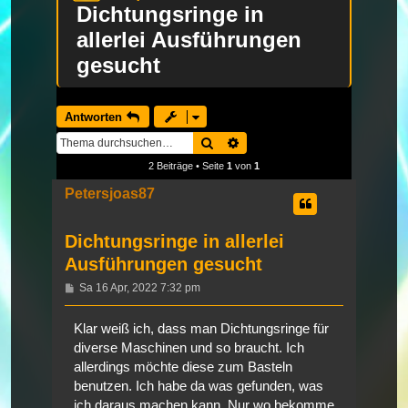
Dichtungsringe in
allerlei Ausführungen
gesucht
Antworten
Suche
Erweiterte Suche
2 Beiträge • Seite
1
von
1
Petersjoas87
Dichtungsringe in allerlei
Ausführungen gesucht
Beitrag
Sa 16 Apr, 2022 7:32 pm
Klar weiß ich, dass man Dichtungsringe für
diverse Maschinen und so braucht. Ich
allerdings möchte diese zum Basteln
benutzen. Ich habe da was gefunden, was
ich daraus machen kann. Nur wo bekomme