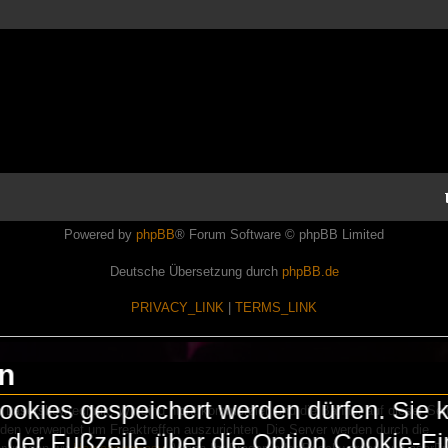
Powered by
phpBB
® Forum Software © phpBB Limited
Deutsche Übersetzung durch
phpBB.de
PRIVACY_LINK
|
TERMS_LINK
en
okies gespeichert werden dürfen. Sie 
Lasershowtechnik. Wir sind nicht kommerziell und die Banner auf dieser Seit
rden verwendet um Freaktreffen auszurichten. Die Server werden durch die
in der Fußzeile über die Option Cookie-E