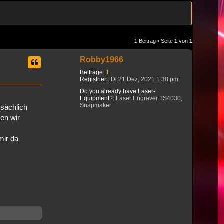
1 Beitrag • Seite
1
von
1
Robby1966
Beiträge:
1
Registriert:
Di 21 Dez, 2021 1:38 pm
Do you already have Laser-
Equipment?:
Laser Engraver TS4030,
Snapmaker
tsächlich
en wir
mir da