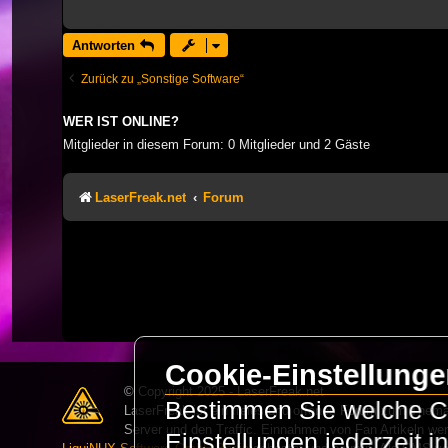
Antworten
Zurück zu „Sonstige Software“
WER IST ONLINE?
Mitglieder in diesem Forum: 0 Mitglieder und 2 Gäste
LaserFreak.net
Forum
Cookie-Einstellung
© Copyright 2025 - LaserFreak.net
Bestimmen Sie welche Co
LaserFreak ist ein freies und offenes Forum zum Thema 
Server und den Traffic. Einnahmen von Fan Artikeln we
Einstellungen jederzeit 