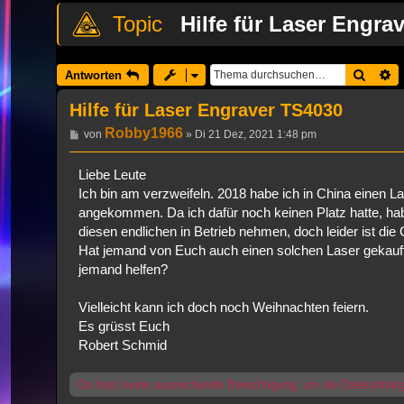
Hilfe für Laser Engra
Suche
E
Antworten
Hilfe für Laser Engraver TS4030
Robby1966
Beitrag
von
»
Di 21 Dez, 2021 1:48 pm
Liebe Leute
Ich bin am verzweifeln. 2018 habe ich in China einen La
angekommen. Da ich dafür noch keinen Platz hatte, ha
diesen endlichen in Betrieb nehmen, doch leider ist di
Hat jemand von Euch auch einen solchen Laser gekauft
jemand helfen?
Vielleicht kann ich doch noch Weihnachten feiern.
Es grüsst Euch
Robert Schmid
Du hast keine ausreichende Berechtigung, um die Dateianhän