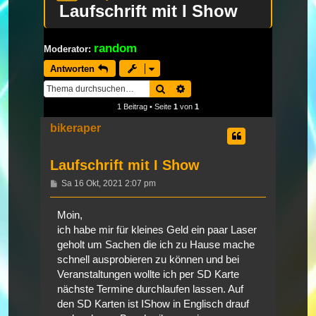
Laufschrift mit I Show
random
Moderator:
Antworten
Suche
Erweiterte Suche
1 Beitrag • Seite
1
von
1
bikeraper
Laufschrift mit I Show
Beitrag
Sa 16 Okt, 2021 2:07 pm
Moin,
ich habe mir für kleines Geld ein paar Laser
geholt um Sachen die ich zu Hause mache
schnell ausprobieren zu können und bei
Veranstaltungen wollte ich per SD Karte
nächste Termine durchlaufen lassen. Auf
den SD Karten ist IShow in Englisch drauf