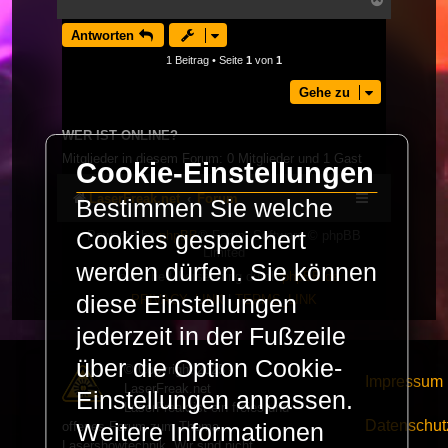
Nach
oben
Antworten
1 Beitrag • Seite
1
von
1
Gehe zu
WER IST ONLINE?
Mitglieder in diesem Forum: 0 Mitglieder und 1 Gast
Cookie-Einstellungen
LaserFreak.net
Forum
Bestimmen Sie welche
Cookies gespeichert
Powered by
phpBB
® Forum Software © phpBB
Limited
werden dürfen. Sie können
Deutsche Übersetzung durch
phpBB.de
diese Einstellungen
PRIVACY_LINK
|
TERMS_LINK
jederzeit in der Fußzeile
über die Option Cookie-
© Copyright 2025 -
Impressum
LaserFreak.net
Einstellungen anpassen.
LaserFreak ist ein freies und
Datenschut
offenes Forum zum Thema
Weitere Informationen
Lasershowtechnik. Wir sind nicht