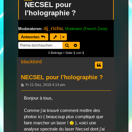
NECSEL pour
l'holographie ?
dj_richu
Moderatoren:
,
Moderator (French Zone)
Antworten
Suche
Erweiterte Suche
3 Beiträge • Seite
1
von
1
blackbird
NECSEL pour l'holographie ?
Beitrag
Fr 21 Dez, 2018 4:14 pm
Bonjour à tous,
Comme j'ai trouvé comment mettre des
photos ici ( beaucoup plus compliqué que
faire marcher un laser !
), voici une
analyse spectrale du laser Necsel dont j'ai