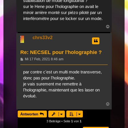
stabilisation de mode longitudinal ?
sur le Hene pour l'holographie on avait le
miroir arrière monté sur piézo piloté par un
interféromètre pour se locker sur un mode.
Nach
oben
chrs33v2
Re: NECSEL pour l'holographie ?
Beitrag
Mi 17 Feb, 2021 8:46 am
par contre c'est un multi mode transverse,
donc pas pour l'holographie.
je vais surement me remettre à
l'holographie, maintenant que les laser on
évolué.
Nach
oben
Antworten
3 Beiträge • Seite
1
von
1