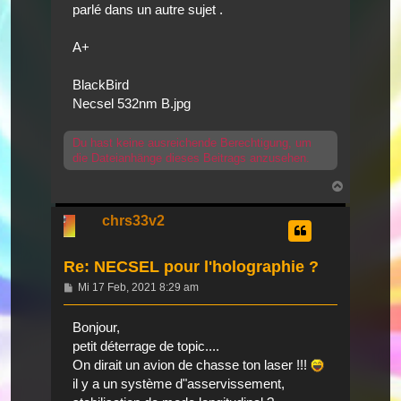
parlé dans un autre sujet .
A+
BlackBird
Necsel 532nm B.jpg
Du hast keine ausreichende Berechtigung, um
die Dateianhänge dieses Beitrags anzusehen.
Nach
oben
chrs33v2
Re: NECSEL pour l'holographie ?
Beitrag
Mi 17 Feb, 2021 8:29 am
Bonjour,
petit déterrage de topic....
On dirait un avion de chasse ton laser !!!
il y a un système d"asservissement,