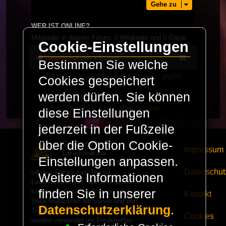
Gehe zu
WER IST ONLINE?
Mitglieder in diesem Forum: 0 Mitglieder und 0 Gäste
Cookie-Einstellungen
LaserFreak.net
Forum
Bestimmen Sie welche
Powered by
phpBB
® Forum Software © phpBB
Cookies gespeichert
Limited
werden dürfen. Sie können
Deutsche Übersetzung durch
phpBB.de
PRIVACY_LINK
|
TERMS_LINK
diese Einstellungen
jederzeit in der Fußzeile
über die Option Cookie-
© Copyright 2025 -
Impressum
LaserFreak.net
Einstellungen anpassen.
LaserFreak ist ein freies und
Datenschut
offenes Forum zum Thema
Weitere Informationen
Lasershowtechnik. Wir sind nicht
finden Sie in unserer
kommerziell und die Banner auf dieser
Kontakt
Seite finanzieren die Server und den
Datenschutzerklärung
.
Traffic. Einnahmen von Fan Artikeln
Cookies
werden verwendet um Freaktreffen