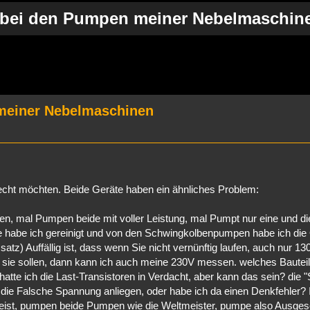
bei den Pumpen meiner Nebelmaschin
rweiterte Suche
meiner Nebelmaschinen
recht möchten. Beide Geräte haben ein ähnliches Problem:
, mal Pumpen beide mit voller Leistung, mal Pumpt nur eine und di
ne habe ich gereinigt und von den Schwingkolbenpumpen habe ich die
z) Auffällig ist, dass wenn Sie nicht vernünftig laufen, auch nur 130
sie sollen, dann kann ich auch meine 230V messen. welches Bauteil
atte ich die Last-Transistoren in Verdacht, aber kann das sein? die "
n die Falsche Spannung anliegen, oder habe ich da einen Denkfehler?
peist, pumpen beide Pumpen wie die Weltmeister, pumpe also Ausges