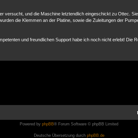
er versucht, und die Maschine letztendlich eingeschickt zu Ottec. Si
 wurden die Klemmen an der Platine, sowie die Zuleitungen der Pump
ompetenten und freundlichen Support habe ich noch nicht erlebt! Die R
Powered by
phpBB
® Forum Software © phpBB Limited
Deutsche Übersetzung durch
phpBB.de