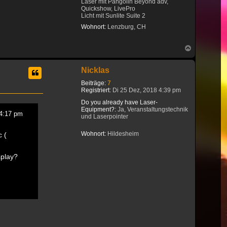
Laser mit Pangolin Beyond adv,
Quickshow, LivePro
Licht mit Sunlite Suite 2
Wohnort:
Lenzburg, CH
Nach
oben
Nicklas
Beiträge:
7
Registriert:
Di 25 Dez, 2018 4:39 pm
Do you already have Laser-
Equipment?:
Ja, Veranstaltungstechnik
4:17 pm
und Laserpointer
Wohnort:
Hildesheim
c (
splay?