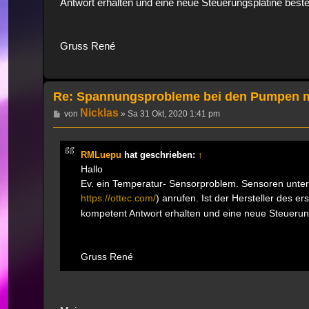
Antwort erhalten und eine neue Steuerungsplatine best
Gruss René
Re: Spannungsprobleme bei den Pumpen 
Nicklas
Beitrag
von
»
Sa 31 Okt, 2020 1:41 pm
RMLuepu
hat geschrieben:
↑
Hallo
Ev. ein Temperatur- Sensorproblem. Sensoren unterb
https://ottec.com/
) anrufen. Ist der Hersteller des e
kompetent Antwort erhalten und eine neue Steuerung
Gruss René