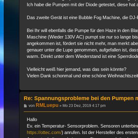
Ich habe die Pumpen mit der Diode getestet, diese hat
Das zweite Gerät ist eine Bubble Fog Machine, die D
Bei Ihr will ebenfalls die Pumpe für den Haze in den Bl
Maschine (Wieder 130V AC) pumpt sie nur so lange bis
angekommen ist, fördert sie nicht mehr, man merkt aber
genauer unter die Lupe genommen, aufgefallen ist, dass 
warm. Direkt unter dem Wiederstand ist eine Sperrdiode,
Vielleicht weiß hier jemand, was das sein könnte?
Vielen Dank schonmal und eine schöne Weihnachtszeit
Re: Spannungsprobleme bei den Pumpen 
RMLuepu
Beitrag
von
»
Mo 23 Dez, 2019 4:17 pm
Hallo
Ev. ein Temperatur- Sensorproblem. Sensoren unterbinde
https://ottec.com/
) anrufen. Ist der Hersteller des ers