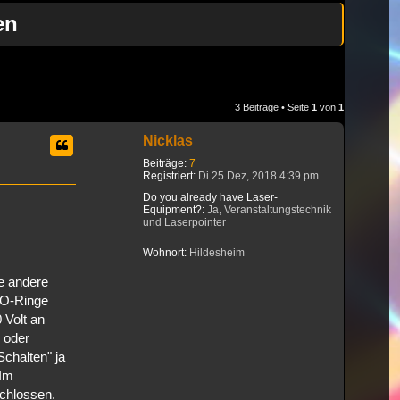
en
3 Beiträge • Seite
1
von
1
Nicklas
Beiträge:
7
Registriert:
Di 25 Dez, 2018 4:39 pm
Do you already have Laser-
Equipment?:
Ja, Veranstaltungstechnik
und Laserpointer
Wohnort:
Hildesheim
e andere
 O-Ringe
 Volt an
 oder
Schalten" ja
 Im
chlossen.