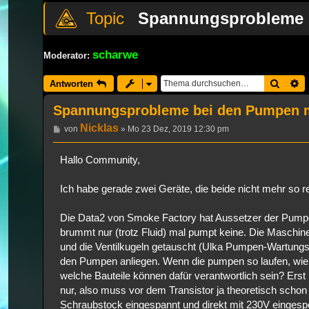
Spannungsprobleme 
scharwe
Moderator:
Suche
E
Antworten
Spannungsprobleme bei den Pumpen 
Nicklas
Beitrag
von
»
Mo 23 Dez, 2019 12:30 pm
Hallo Community,
Ich habe gerade zwei Geräte, die beide nicht mehr so 
Die Data2 von Smoke Factory hat Aussetzer der Pumpen
brummt nur (trotz Fluid) mal pumpt keine. Die Maschi
und die Ventilkugeln getauscht (Ulka Pumpen-Wartungssat
den Pumpen anliegen. Wenn die pumpen so laufen, wie 
welche Bauteile können dafür verantwortlich sein? Erst h
nur, also muss vor dem Transistor ja theoretisch scho
Schraubstock eingespannt und direkt mit 230V einges