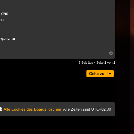
e das
en
eparatur
Nach
oben
3 Beiträge • Seite
1
von
1
Gehe zu
Alle Cookies des Boards löschen
Alle Zeiten sind
UTC+02:00