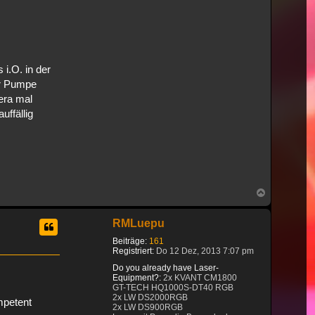
 i.O. in der
er Pumpe
era mal
uffällig
Nach
oben
RMLuepu
Beiträge:
161
Registriert:
Do 12 Dez, 2013 7:07 pm
Do you already have Laser-
Equipment?:
2x KVANT CM1800
GT-TECH HQ1000S-DT40 RGB
2x LW DS2000RGB
mpetent
2x LW DS900RGB