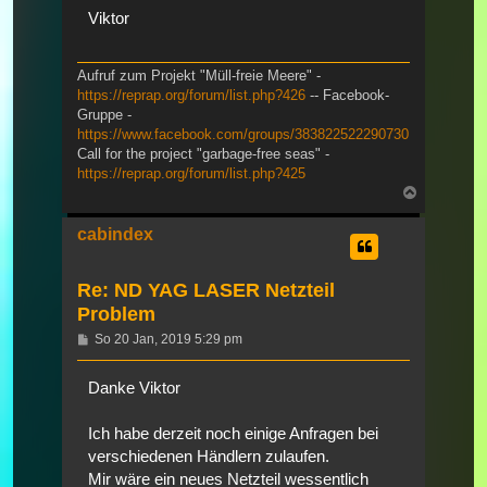
Viktor
Aufruf zum Projekt "Müll-freie Meere" -
https://reprap.org/forum/list.php?426
-- Facebook-
Gruppe -
https://www.facebook.com/groups/383822522290730
Call for the project "garbage-free seas" -
https://reprap.org/forum/list.php?425
Nach
oben
cabindex
Re: ND YAG LASER Netzteil
Problem
Beitrag
So 20 Jan, 2019 5:29 pm
Danke Viktor
Ich habe derzeit noch einige Anfragen bei
verschiedenen Händlern zulaufen.
Mir wäre ein neues Netzteil wessentlich