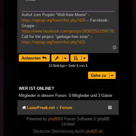
Aufruf zum Projekt "Müll-freie Meere" -
https://reprap.org/forum/list.php?426
-- Facebook-
Gruppe -
https://www.facebook.com/groups/383822522290730
Call for the project "garbage-free seas" -
https://reprap.org/forum/list.php?425
Nach
oben
Antworten
15 Beiträge • Seite
1
von
1
Gehe zu
WER IST ONLINE?
Mitglieder in diesem Forum: 0 Mitglieder und 3 Gäste
LaserFreak.net
Forum
Powered by
phpBB
® Forum Software © phpBB
Limited
Deutsche Übersetzung durch
phpBB.de