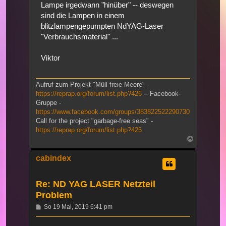
Lampe irgedwann "hinüber" -- deswegen
sind die Lampen in einem
blitzlampengepumpten NdYAG-Laser
"Verbrauchsmaterial" ...
Viktor
Aufruf zum Projekt "Müll-freie Meere" -
https://reprap.org/forum/list.php?426
-- Facebook-
Gruppe -
https://www.facebook.com/groups/383822522290730
Call for the project "garbage-free seas" -
https://reprap.org/forum/list.php?425
Nach
oben
cabindex
Re: ND YAG LASER Netzteil
Problem
Beitrag
So 19 Mai, 2019 6:41 pm