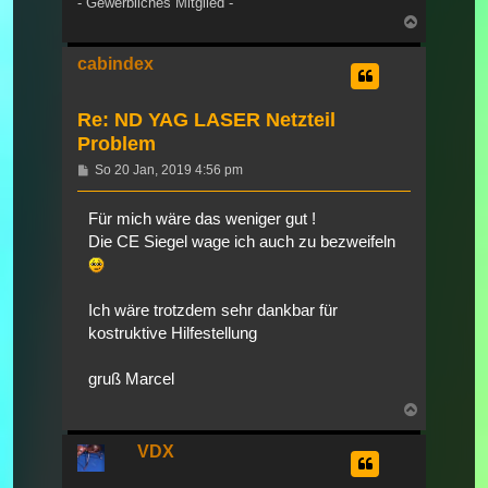
- Gewerbliches Mitglied -
Nach
oben
cabindex
Re: ND YAG LASER Netzteil
Problem
Beitrag
So 20 Jan, 2019 4:56 pm
Für mich wäre das weniger gut !
Die CE Siegel wage ich auch zu bezweifeln
Ich wäre trotzdem sehr dankbar für
kostruktive Hilfestellung
gruß Marcel
Nach
oben
VDX