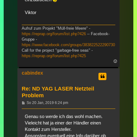
Viktor
Aufruf zum Projekt "Müll-freie Meere" -
https://reprap.org/forum/list.php?426
-- Facebook-
Gruppe -
https://www.facebook.com/groups/383822522290730
Call for the project "garbage-free seas" -
https://reprap.org/forum/list.php?425
Nach
oben
cabindex
Re: ND YAG LASER Netzteil
Problem
Beitrag
So 20 Jan, 2019 6:24 pm
Genau so werde ich das wohl machen.
Vieleicht hat ja einer der Händler einen
Kontakt zum Hersteller.
Ansonsten eventuell eine Info darüber ob