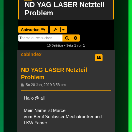
ND YAG LASER Netzteil
Problem
Antworten
Suche
Erweiterte Suche
15 Beiträge • Seite
1
von
1
cabindex
ND YAG LASER Netzteil
Problem
Beitrag
So 20 Jan, 2019 3:58 pm
Hallo @ all
Mein Name ist Marcel
vom Beruf Schlosser Mechatroniker und
LKW Fahrer