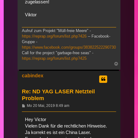
zugelassen!
Viktor
Aufruf zum Projekt "Müll-freie Meere" -
https://reprap.org/forum/list.php?426
-- Facebook-
Gruppe -
https://www.facebook.com/groups/383822522290730
Call for the project "garbage-free seas" -
https://reprap.org/forum/list.php?425
Nach
oben
cabindex
Re: ND YAG LASER Netzteil
Problem
Beitrag
Mo 20 Mai, 2019 8:49 am
Hey Victor
Vielen Dank für die rechtlichen Hinweise.
Ja korrekt es ist ein China Laser.