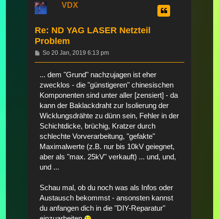
VDX
Re: ND YAG LASER Netzteil
Problem
Beitrag
So 20 Jan, 2019 6:13 pm
... dem "Grund" nachzujagen ist eher
zwecklos - die "günstigeren" chinesischen
Komponenten sind unter aller [zensiert] - da
kann der Baklackdraht zur Isolierung der
Wicklungsdrähte zu dünn sein, Fehler in der
Schichtdicke, brüchig, Kratzer durch
schlechte Vorverarbeitung, "gefakte"
Maximalwerte (z.B. nur bis 10kV geiegnet,
aber als "max. 25kV" verkauft) ... und, und,
und ...
Schau mal, ob du noch was als Infos oder
Austausch bekommst - ansonsten kannst
du anfangen dich in die "DIY-Reparatur"
einzuarbeiten