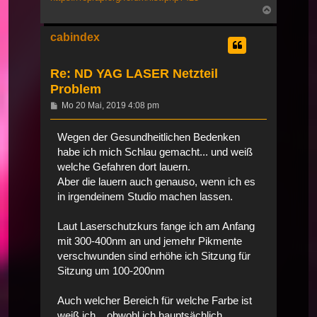
Nach
oben
cabindex
Re: ND YAG LASER Netzteil
Problem
Beitrag
Mo 20 Mai, 2019 4:08 pm
Wegen der Gesundheitlichen Bedenken
habe ich mich Schlau gemacht... und weiß
welche Gefahren dort lauern.
Aber die lauern auch genauso, wenn ich es
in irgendeinem Studio machen lassen.
Laut Laserschutzkurs fange ich am Anfang
mit 300-400nm an und jemehr Pikmente
verschwunden sind erhöhe ich Sitzung für
Sitzung um 100-200nm
Auch welcher Bereich für welche Farbe ist
weiß ich ...obwohl ich hauptsächlich