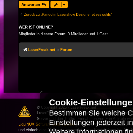
Antworten
Zurück zu „Pangolin Lasershow Designer et ses outils“
WER IST ONLINE?
Mitglieder in diesem Forum: 0 Mitglieder und 1 Gast
LaserFreak.net
Forum
Cookie-Einstellung
© Copyright 2025 - LaserFreak.net
Bestimmen Sie welche Co
LaserFreak ist ein freies und offenes Forum zum Thema 
Server und den Traffic. Einnahmen von Fan Artikeln we
Einstellungen jederzeit 
LiquiNUX Software GmbH Berlin
gehostet und betreut. Als CMS v
und einfach eine Mail oder verwendet unser Kontaktformular. Alle I
Weitere Informationen fi