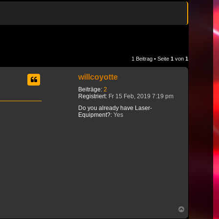
1 Beitrag • Seite
1
von
1
willcoyotte
Beiträge:
2
Registriert:
Fr 15 Feb, 2019 7:19 pm
Do you already have Laser-
Equipment?:
Yes
Nach
oben