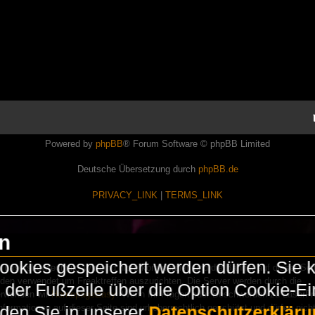
Powered by
phpBB
® Forum Software © phpBB Limited
Deutsche Übersetzung durch
phpBB.de
PRIVACY_LINK
|
TERMS_LINK
en
okies gespeichert werden dürfen. Sie 
Lasershowtechnik. Wir sind nicht kommerziell und die Banner auf dieser Seit
rden verwendet um Freaktreffen auszurichten. Die Server werden durch die
in der Fußzeile über die Option Cookie-E
erwenden wir
HomepageEasy
. Wenn Ihr Fragen oder Beschwerden zu LaserFr
nformationen auf dieser Seite sind urheberrechtlich geschützt und dürfen nicht
nden Sie in unserer
Datenschutzerkläru