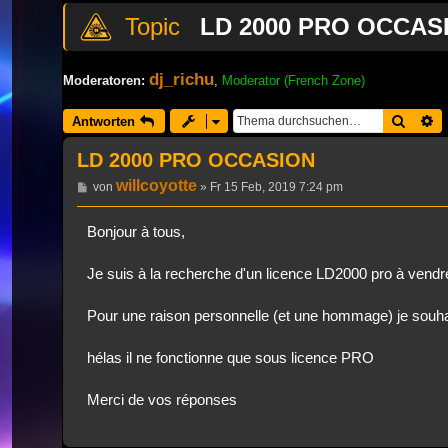
LD 2000 PRO OCCAS
dj_richu
Moderatoren:
,
Moderator (French Zone)
Suche
E
Antworten
LD 2000 PRO OCCASION
willcoyotte
Beitrag
von
»
Fr 15 Feb, 2019 7:24 pm
Bonjour à tous,
Je suis à la recherche d'un licence LD2000 pro à vend
Pour une raison personnelle (et une hommage) je souha
hélas il ne fonctionne que sous licence PRO
Merci de vos réponses