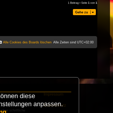
1 Beitrag • Seite
1
von
1
Gehe zu
Alle Cookies des Boards löschen
Alle Zeiten sind
UTC+02:00
Impressum
können diese
e finanzieren die
instellungen anpassen.
Datenschutz
eak habt schickt
 ohne schriftliche
ng
.