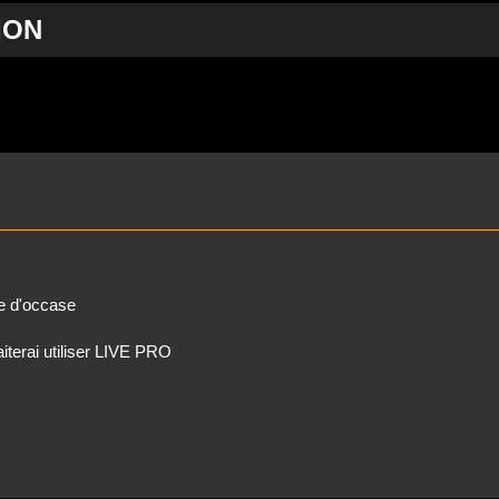
ION
rweiterte Suche
re d'occase
iterai utiliser LIVE PRO