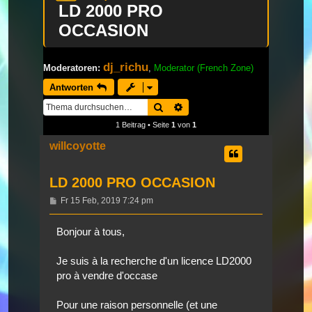
LD 2000 PRO
OCCASION
dj_richu
Moderatoren:
,
Moderator (French Zone)
Antworten
Suche
Erweiterte Suche
1 Beitrag • Seite
1
von
1
willcoyotte
LD 2000 PRO OCCASION
Beitrag
Fr 15 Feb, 2019 7:24 pm
Bonjour à tous,
Je suis à la recherche d'un licence LD2000
pro à vendre d'occase
Pour une raison personnelle (et une