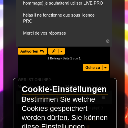
hommage) je souhaiterai utiliser LIVE PRO
hélas il ne fonctionne que sous licence
PRO
Merci de vos réponses
Nach
oben
Antworten
1 Beitrag • Seite
1
von
1
Gehe zu
WER IST ONLINE?
Mitglieder in diesem Forum: 0 Mitglieder und 0 Gäste
Cookie-Einstellungen
Bestimmen Sie welche
LaserFreak.net
Forum
Cookies gespeichert
Powered by
phpBB
® Forum Software © phpBB
Limited
werden dürfen. Sie können
Deutsche Übersetzung durch
phpBB.de
diese Einstellungen
PRIVACY_LINK
|
TERMS_LINK