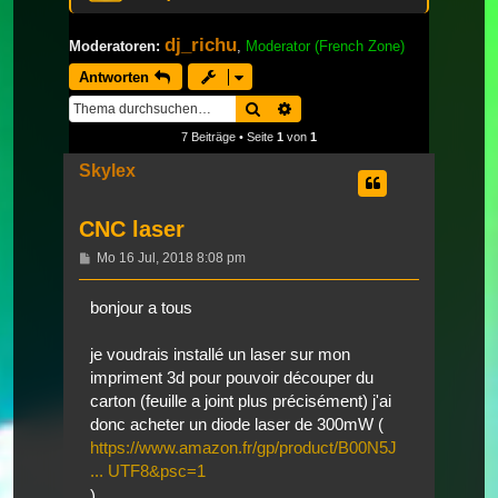
dj_richu
Moderatoren:
,
Moderator (French Zone)
Antworten
Suche
Erweiterte Suche
7 Beiträge • Seite
1
von
1
Skylex
CNC laser
Beitrag
Mo 16 Jul, 2018 8:08 pm
bonjour a tous
je voudrais installé un laser sur mon
impriment 3d pour pouvoir découper du
carton (feuille a joint plus précisément) j'ai
donc acheter un diode laser de 300mW (
https://www.amazon.fr/gp/product/B00N5J
... UTF8&psc=1
)