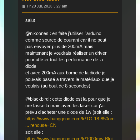
Beitrag
Fr 20 Jul, 2018 3:27 am
salut
@nikoones : en faite j'utiliser l'arduino
comme source de courant car il ne peut
pas envoyer plus de 200mA mais
maintenant je voudrais réaliser un driver
pour utiliser tout les performance de la
diode
et avec 200mA aux borne de la diode je
pouvais passé a travers le matériaux que je
voulais (au bout de 8 secondes)
@blackbird : cette diode est la pour que je
me fasse la main avec les laser car j'ai
prévu d'acheter une diode de 1w (soit elle :
https://www.banggood.com/fr/TO-18-850nm
... rehouse=CN
soit elle :
https://www.banggood.com/fr/1000mw-Blui