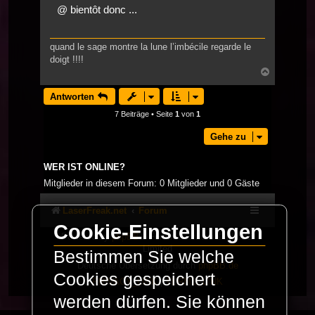
@ bientôt donc ...
quand le sage montre la lune l’imbécile regarde le
doigt !!!!
Nach
oben
Antworten
7 Beiträge • Seite
1
von
1
Gehe zu
WER IST ONLINE?
Mitglieder in diesem Forum: 0 Mitglieder und 0 Gäste
LaserFreak.net
Forum
Cookie-Einstellungen
Powered by
phpBB
® Forum Software © phpBB
Limited
Bestimmen Sie welche
Deutsche Übersetzung durch
phpBB.de
Cookies gespeichert
PRIVACY_LINK
|
TERMS_LINK
werden dürfen. Sie können