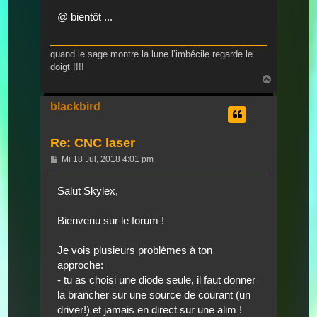
@ bientôt ...
quand le sage montre la lune l’imbécile regarde le
doigt !!!!
Nach
oben
blackbird
Re: CNC laser
Beitrag
Mi 18 Jul, 2018 4:01 pm
Salut Skylex,
Bienvenu sur le forum !
Je vois plusieurs problèmes à ton
approche:
- tu as choisi une diode seule, il faut donner
la brancher sur une source de courant (un
driver!) et jamais en direct sur une alim !