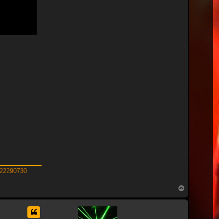
522290730
Nach
oben