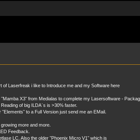
rweiterte Suche
t of Laserfreak i like to Introduce me and my Software here
 of "Mamba X3" from Medialas to complete my Lasersoftware - Packag
d Reading of big ILDA´s is >30% faster.
r "Elements" to a Full Version just send me an EMail.
s growing more and more.
. LED Feedback.
etlase LC. Also the older "Phoenix Micro V1" which is