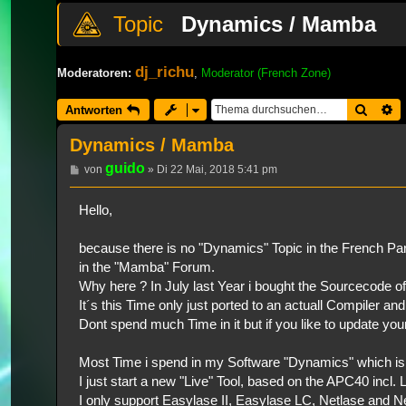
Dynamics / Mamba
dj_richu
Moderatoren:
,
Moderator (French Zone)
Suche
E
Antworten
Dynamics / Mamba
guido
Beitrag
von
»
Di 22 Mai, 2018 5:41 pm
Hello,
because there is no "Dynamics" Topic in the French Par
in the "Mamba" Forum.
Why here ? In July last Year i bought the Sourcecode
It´s this Time only just ported to an actuall Compiler an
Dont spend much Time in it but if you like to update you
Most Time i spend in my Software "Dynamics" which i
I just start a new "Live" Tool, based on the APC40 incl
I only support Easylase II, Easylase LC, Netlase and N