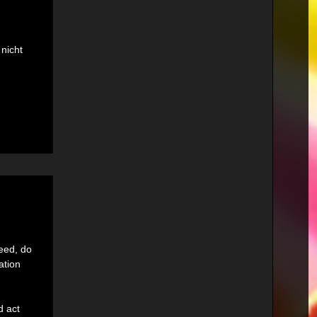
 nicht
deed, do
ation
d act