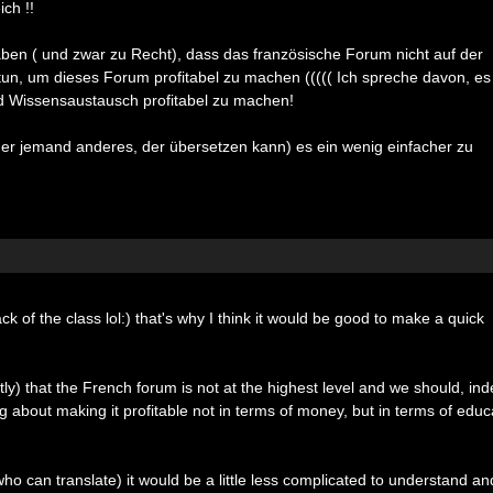
ch !!
aben ( und zwar zu Recht), dass das französische Forum nicht auf der
 tun, um dieses Forum profitabel zu machen ((((( Ich spreche davon, es
nd Wissensaustausch profitabel zu machen!
(oder jemand anderes, der übersetzen kann) es ein wenig einfacher zu
k of the class lol:) that's why I think it would be good to make a quick
htly) that the French forum is not at the highest level and we should, in
ng about making it profitable not in terms of money, but in terms of educ
ho can translate) it would be a little less complicated to understand an