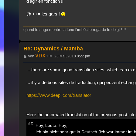
d'agir en fonction !!
@ ++= les gars !
quand le sage montre la lune l’imbécile regarde le doigt !!!!
Re: Dynamics / Mamba
VDX
Beitrag
von
»
Mi 23 Mai, 2018 8:22 pm
... there are some good translation sites, which can 
... il y a de bons sites de traduction, qui peuvent échang
https://www.deepl.com/translator
Here the automated translation of the previous post in
Hey, Leute. Hey,
Ich bin nicht sehr gut in Deutsch (ich war immer im h