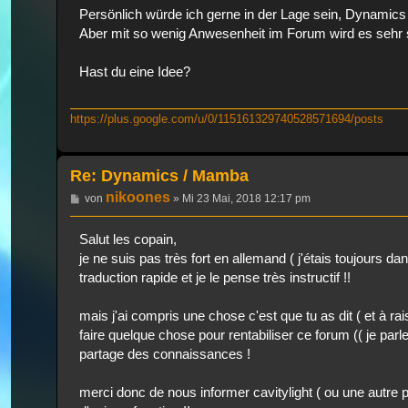
Persönlich würde ich gerne in der Lage sein, Dynamics 
Aber mit so wenig Anwesenheit im Forum wird es sehr 
Hast du eine Idee?
https://plus.google.com/u/0/115161329740528571694/posts
Re: Dynamics / Mamba
nikoones
Beitrag
von
»
Mi 23 Mai, 2018 12:17 pm
Salut les copain,
je ne suis pas très fort en allemand ( j'étais toujours da
traduction rapide et je le pense très instructif !!
mais j'ai compris une chose c'est que tu as dit ( et à rai
faire quelque chose pour rentabiliser ce forum (( je par
partage des connaissances !
merci donc de nous informer cavitylight ( ou une autre