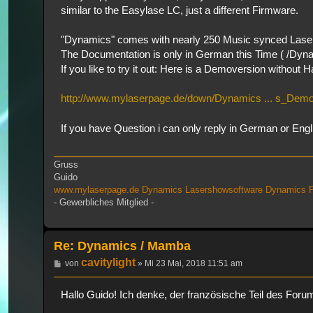
similar to the Easylase LC, just a different Firmware.
"Dynamics" comes with nearly 250 Music synced Laser
The Documentation is only in German this Time ( /Dyna
If you like to try it out: Here is a Demoversion withou
http://www.mylaserpage.de/down/Dynamics ... s_Demo
If you have Question i can only reply in German or Eng
Gruss
Guido
www.mylaserpage.de
Dynamics Lasershowsoftware
Dynamics P
- Gewerbliches Mitglied -
Re: Dynamics / Mamba
cavitylight
Beitrag
von
»
Mi 23 Mai, 2018 11:51 am
Hallo Guido! Ich denke, der französische Teil des Forums