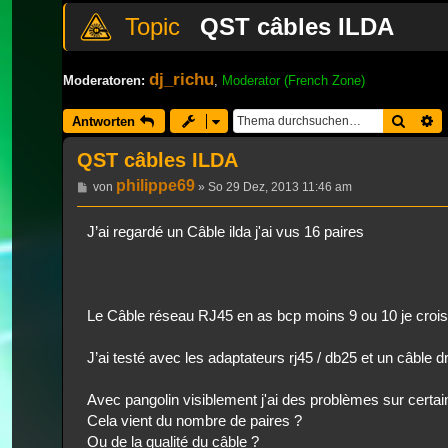
QST câbles ILDA
dj_richu
Moderatoren:
,
Moderator (French Zone)
Suche
E
Antworten
QST câbles ILDA
philippe69
Beitrag
von
»
So 29 Dez, 2013 11:46 am
J’ai regardé un Câble ilda j'ai vus 16 paires
Le Câble réseau RJ45 en as bcp moins 9 ou 10 je crois
J’ai testé avec les adaptateurs rj45 / db25 et un câble d
Avec pangolin visiblement j'ai des problèmes sur certai
Cela vient du nombre de paires ?
Ou de la qualité du câble ?