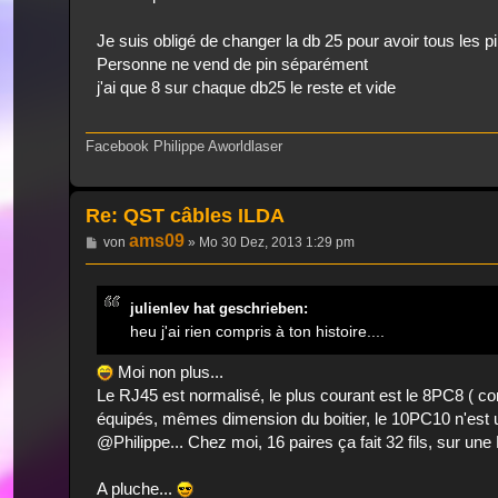
Je suis obligé de changer la db 25 pour avoir tous les p
Personne ne vend de pin séparément
j'ai que 8 sur chaque db25 le reste et vide
Facebook Philippe Aworldlaser
Re: QST câbles ILDA
ams09
Beitrag
von
»
Mo 30 Dez, 2013 1:29 pm
julienlev hat geschrieben:
heu j'ai rien compris à ton histoire....
Moi non plus...
Le RJ45 est normalisé, le plus courant est le 8PC8 ( con
équipés, mêmes dimension du boitier, le 10PC10 n'est ut
@Philippe... Chez moi, 16 paires ça fait 32 fils, sur un
A pluche...