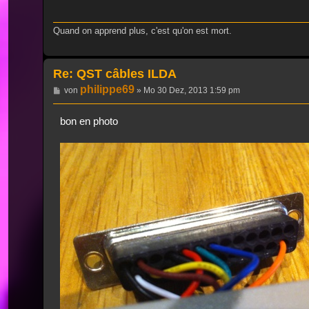
Quand on apprend plus, c'est qu'on est mort.
Re: QST câbles ILDA
philippe69
Beitrag
von
»
Mo 30 Dez, 2013 1:59 pm
bon en photo