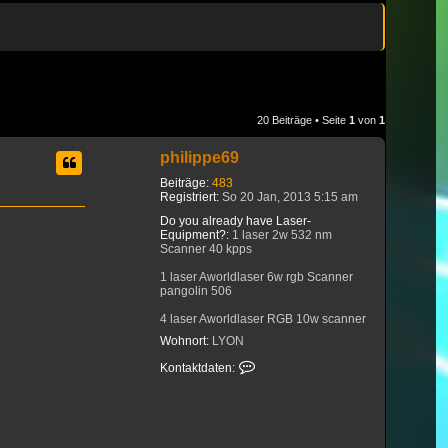
20 Beiträge • Seite
1
von
1
philippe69
Beiträge:
483
Registriert:
So 20 Jan, 2013 5:15 am
Do you already have Laser-
Equipment?:
1 laser 2w 532 nm
Scanner 40 kpps
1 laser Aworldlaser 6w rgb Scanner
pangolin 506
4 laser Aworldlaser RGB 10w scanner
DT40 60 degrés
Wohnort:
LYON
1 laser Aworldlaser 14w rgb Scanner
Kontaktdaten von philippe69
Kontaktdaten:
DT40 60 degrés
Red 637 blue 465 green 520
1 laser Aworldlaser 14w RGB Scanner
DT50w 80 degrés