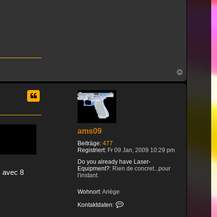
Red 637 blue 465 green 520
1 laser Aworldlaser 14w RGB Scanner
DT50w 80 degrés
2 laser Aworldlaser 20w RGB scanner
DT40 60 degrés
1 laser Aworldlaser 32w RGB Scanner
DT50B 60 degrés
Nach
4 laser Aworldlaser 35w RGB Scanner
oben
DT50B 60 degrés
1 laser Aworldlaser 45w RGB scanner
DT50C 60 degrés
ams09
Beiträge:
477
Registriert:
Fr 09 Jan, 2009 10:29 pm
Do you already have Laser-
Equipment?:
Rien de concret...pour
s avec 8
l'instant.
Wohnort:
Ariège
Kontaktdaten von ams09
Kontaktdaten: