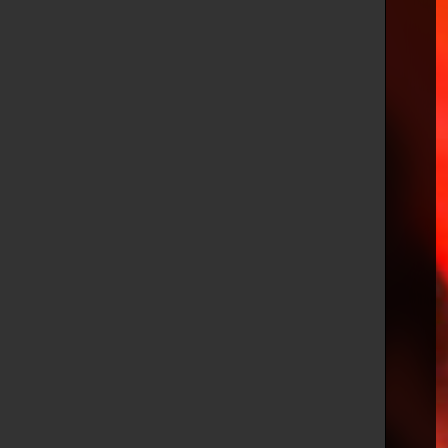
1 laser Aworldlaser 32w RGB Scanner
DT50B 60 degrés
4 laser Aworldlaser 35w RGB Scanner
DT50B 60 degrés
1 laser Aworldlaser 45w RGB scanner
DT50C 60 degrés