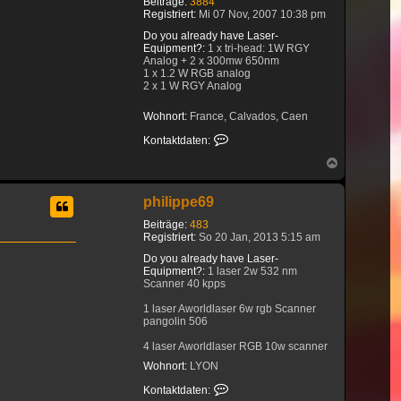
Beiträge:
3884
Registriert:
Mi 07 Nov, 2007 10:38 pm
Do you already have Laser-
Equipment?:
1 x tri-head: 1W RGY
Analog + 2 x 300mw 650nm
1 x 1.2 W RGB analog
2 x 1 W RGY Analog
Wohnort:
France, Calvados, Caen
Kontaktdaten von julienlev
Kontaktdaten:
Nach
oben
philippe69
Beiträge:
483
Registriert:
So 20 Jan, 2013 5:15 am
Do you already have Laser-
Equipment?:
1 laser 2w 532 nm
Scanner 40 kpps
1 laser Aworldlaser 6w rgb Scanner
pangolin 506
4 laser Aworldlaser RGB 10w scanner
DT40 60 degrés
Wohnort:
LYON
1 laser Aworldlaser 14w rgb Scanner
Kontaktdaten von philippe69
Kontaktdaten:
DT40 60 degrés