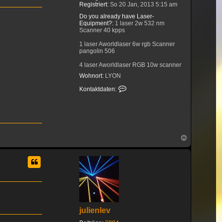
Registriert:
So 20 Jan, 2013 5:15 am
Do you already have Laser-
Equipment?:
1 laser 2w 532 nm
Scanner 40 kpps
1 laser Aworldlaser 6w rgb Scanner
pangolin 506
4 laser Aworldlaser RGB 10w scanner
DT40 60 degrés
Wohnort:
LYON
1 laser Aworldlaser 14w rgb Scanner
Kontaktdaten von philippe69
Kontaktdaten:
DT40 60 degrés
Red 637 blue 465 green 520
1 laser Aworldlaser 14w RGB Scanner
DT50w 80 degrés
2 laser Aworldlaser 20w RGB scanner
Nach
DT40 60 degrés
oben
1 laser Aworldlaser 32w RGB Scanner
DT50B 60 degrés
4 laser Aworldlaser 35w RGB Scanner
DT50B 60 degrés
1 laser Aworldlaser 45w RGB scanner
DT50C 60 degrés
julienlev