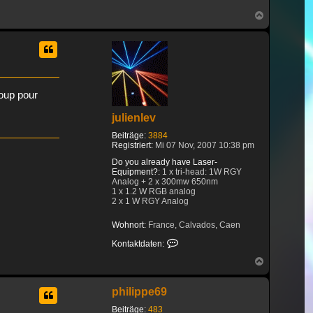
2 laser Aworldlaser 20w RGB scanner
Nach
DT40 60 degrés
oben
1 laser Aworldlaser 32w RGB Scanner
DT50B 60 degrés
4 laser Aworldlaser 35w RGB Scanner
DT50B 60 degrés
coup pour
1 laser Aworldlaser 45w RGB scanner
DT50C 60 degrés
julienlev
Beiträge:
3884
Registriert:
Mi 07 Nov, 2007 10:38 pm
Do you already have Laser-
Equipment?:
1 x tri-head: 1W RGY
Analog + 2 x 300mw 650nm
1 x 1.2 W RGB analog
2 x 1 W RGY Analog
Wohnort:
France, Calvados, Caen
Kontaktdaten von julienlev
Kontaktdaten:
Nach
oben
philippe69
Beiträge:
483