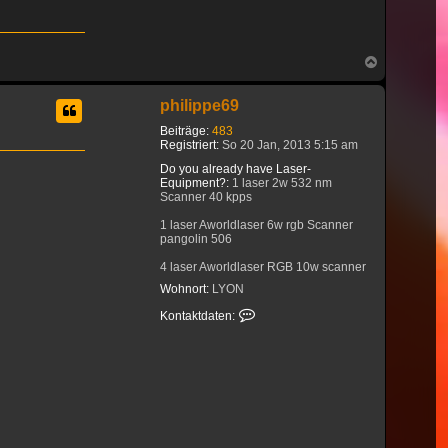
Nach
oben
philippe69
Beiträge:
483
Registriert:
So 20 Jan, 2013 5:15 am
Do you already have Laser-
Equipment?:
1 laser 2w 532 nm
Scanner 40 kpps
1 laser Aworldlaser 6w rgb Scanner
pangolin 506
4 laser Aworldlaser RGB 10w scanner
DT40 60 degrés
Wohnort:
LYON
1 laser Aworldlaser 14w rgb Scanner
Kontaktdaten von philippe69
Kontaktdaten:
DT40 60 degrés
Red 637 blue 465 green 520
1 laser Aworldlaser 14w RGB Scanner
DT50w 80 degrés
2 laser Aworldlaser 20w RGB scanner
DT40 60 degrés