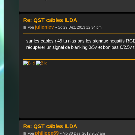
Re: QST câbles ILDA
julienlev
Beitrag
von
»
So 29 Dez, 2013 12:34 pm
sur les cables rj45 tu n'as pas les signaux negatifs RG
récupérer un signal de blanking 0/5v et bon pas 0/2.5v t
Re: QST câbles ILDA
philippe69
Beitrag
von
»
Mo 30 Dez, 2013 9:57 am