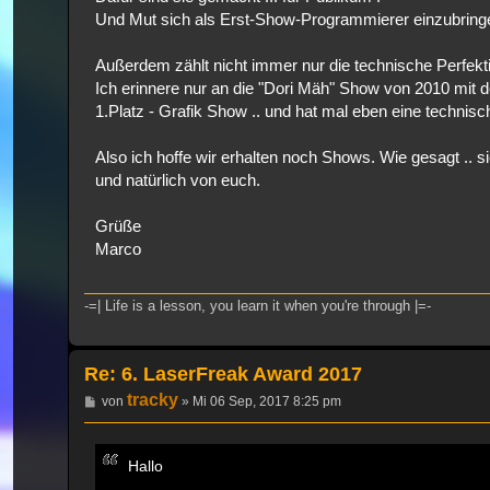
Und Mut sich als Erst-Show-Programmierer einzubringe
Außerdem zählt nicht immer nur die technische Perfekti
Ich erinnere nur an die "Dori Mäh" Show von 2010 mit 
1.Platz - Grafik Show .. und hat mal eben eine techni
Also ich hoffe wir erhalten noch Shows. Wie gesagt ..
und natürlich von euch.
Grüße
Marco
-=| Life is a lesson, you learn it when you're through |=-
Re: 6. LaserFreak Award 2017
tracky
Beitrag
von
»
Mi 06 Sep, 2017 8:25 pm
Hallo