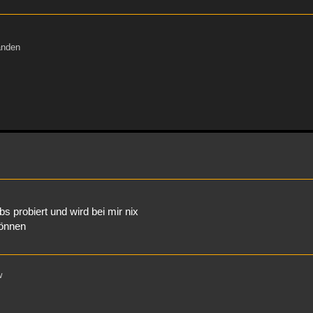
änden
bs probiert und wird bei mir nix
önnen
w