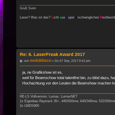
Gruß Sven
Laser? Was ist das?
L
icht
a
us
s
uper
e
rschwinglichen
R
estbest
Re: 6. LaserFreak Award 2017
mobildisco
Beitrag
von
»
Do 07 Sep, 2017 8:42 pm
ja, ne Grafikshow ist es,
weil für Beamschow total talentfrei bin, zu blöd dazu, ha
Hochachtung vor den Leuten die Beamshow machen k
HE-LS Vollversion, Lumax, LumaxNET
1x Eigenbau Raytrack 35+, 445/650mw, 640/340mw, 532/500m
2x LWDS900