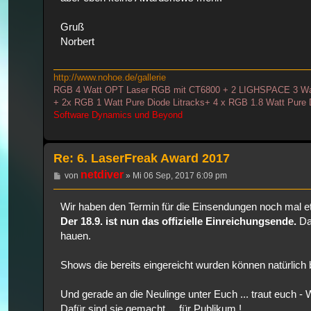
Gruß
Norbert
http://www.nohoe.de/gallerie
RGB 4 Watt OPT Laser RGB mit CT6800 + 2 LIGHSPACE 3 Wa
+ 2x RGB 1 Watt Pure Diode Litracks+ 4 x RGB 1.8 Watt Pure
Software Dynamics und Beyond
Re: 6. LaserFreak Award 2017
netdiver
Beitrag
von
»
Mi 06 Sep, 2017 6:09 pm
Wir haben den Termin für die Einsendungen noch mal etw
Der 18.9. ist nun das offizielle Einreichungsende.
Dam
hauen.
Shows die bereits eingereicht wurden können natürlich 
Und gerade an die Neulinge unter Euch ... traut e
Dafür sind sie gemacht ... für Publikum !