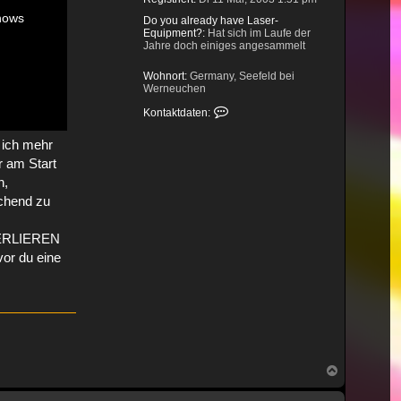
hows
Do you already have Laser-
Equipment?:
Hat sich im Laufe der
Jahre doch einiges angesammelt
Wohnort:
Germany, Seefeld bei
Werneuchen
Kontaktdaten von tracky
Kontaktdaten:
e ich mehr
r am Start
n,
echend zu
 VERLIEREN
vor du eine
Nach
oben