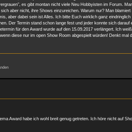
"vergrauen", es gibt montan nicht viele Neu Hobbyisten im Forum. Ma
n sich aber nicht, ihre Shows einzureichen. Warum nur? Man blamiert
s, aber dabei sein ist Alles. Ich bitte Euch wirklich ganz eindringlic
n. Der Termin stand schon lange fest und jeder konnte sich darauf e
etermin für den Award wurde auf den 15.09.2017 verlängert. Ich weiß
wenn diese nur im open Show Room abgespielt würden! Denkt mal d
änden
a Award habe ich wohl breit genug getreten. Ich höre nicht auf Sh