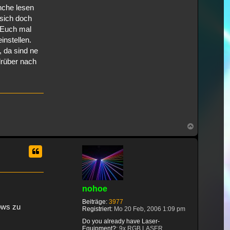
nche lesen
 sich doch
h Euch mal
instellen.
, da sind ne
rüber nach
Nach
oben
nohoe
Beiträge:
3977
ows zu
Registriert:
Mo 20 Feb, 2006 1:09 pm
Do you already have Laser-
Equipment?:
9x RGB LASER