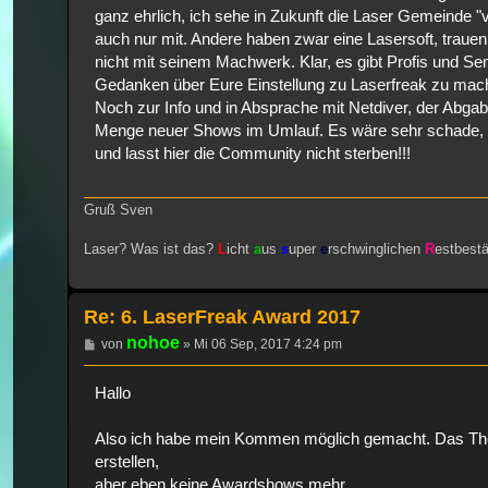
ganz ehrlich, ich sehe in Zukunft die Laser Gemeinde 
auch nur mit. Andere haben zwar eine Lasersoft, traue
nicht mit seinem Machwerk. Klar, es gibt Profis und Semi
Gedanken über Eure Einstellung zu Laserfreak zu mache
Noch zur Info und in Absprache mit Netdiver, der Abgab
Menge neuer Shows im Umlauf. Es wäre sehr schade, 
und lasst hier die Community nicht sterben!!!
Gruß Sven
Laser? Was ist das?
L
icht
a
us
s
uper
e
rschwinglichen
R
estbest
Re: 6. LaserFreak Award 2017
nohoe
Beitrag
von
»
Mi 06 Sep, 2017 4:24 pm
Hallo
Also ich habe mein Kommen möglich gemacht. Das Them
erstellen,
aber eben keine Awardshows mehr.