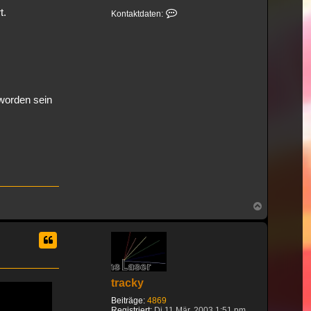
t.
Kontaktdaten von netdiver
Kontaktdaten:
 worden sein
Nach
oben
tracky
Beiträge:
4869
Registriert:
Di 11 Mär, 2003 1:51 pm