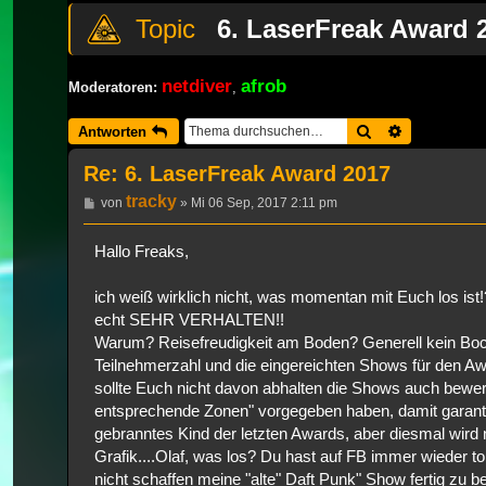
6. LaserFreak Award 
netdiver
afrob
Moderatoren:
,
Suche
Erweiterte 
Antworten
Re: 6. LaserFreak Award 2017
tracky
Beitrag
von
»
Mi 06 Sep, 2017 2:11 pm
Hallo Freaks,
ich weiß wirklich nicht, was momentan mit Euch los ist
echt SEHR VERHALTEN!!
Warum? Reisefreudigkeit am Boden? Generell kein Bock
Teilnehmerzahl und die eingereichten Shows für den Aw
sollte Euch nicht davon abhalten die Shows auch bewer
entsprechende Zonen" vorgegeben haben, damit garantier
gebranntes Kind der letzten Awards, aber diesmal wird ni
Grafik....Olaf, was los? Du hast auf FB immer wieder t
nicht schaffen meine "alte" Daft Punk" Show fertig zu 