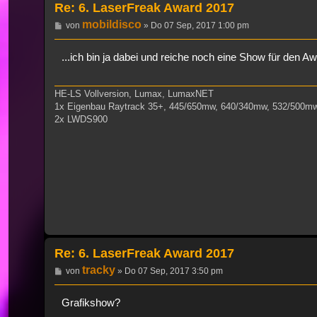
Re: 6. LaserFreak Award 2017
mobildisco
Beitrag
von
»
Do 07 Sep, 2017 1:00 pm
...ich bin ja dabei und reiche noch eine Show für den A
HE-LS Vollversion, Lumax, LumaxNET
1x Eigenbau Raytrack 35+, 445/650mw, 640/340mw, 532/500m
2x LWDS900
Re: 6. LaserFreak Award 2017
tracky
Beitrag
von
»
Do 07 Sep, 2017 3:50 pm
Grafikshow?