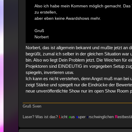
Also ich habe mein Kommen möglich gemacht. Das T
zu erstellen,
aber eben keine Awardshows mehr.
Gruß
Norbert
Norbert, das ist allgemein bekannt und mußte jetzt an d
begrüßt, zumal ich selber in der gleichen Situation wa
bin. Also wo liegt Dein Problem jetzt. Die Weichen für e
Projektoren sind EINDEUTIG im vorgegeben Setup zuge
spiegeln, invertieren usw.
Ich kann es nicht verstehen, denn Angst muß man bei
zeigt Stärke und spiegelt nur die Eindrücke der Bewerte
neue unveröffentlichte Show nur im open Show Room pr
Gruß Sven
Laser? Was ist das?
L
icht
a
us
s
uper
e
rschwinglichen
R
estbest