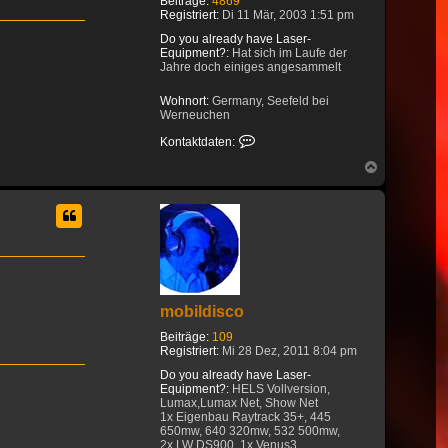
Beiträge:
4869
Registriert:
Di 11 Mär, 2003 1:51 pm
Do you already have Laser-
Equipment?:
Hat sich im Laufe der
Jahre doch einiges angesammelt
Wohnort:
Germany, Seefeld bei
Werneuchen
Kontaktdaten von tracky
Kontaktdaten:
Nach
oben
mobildisco
Beiträge:
109
Registriert:
Mi 28 Dez, 2011 8:04 pm
Do you already have Laser-
Equipment?:
HELS Vollversion,
Lumax,Lumax Net, Show Net
1x Eigenbau Raytrack 35+, 445
650mw, 640 320mw, 532 500mw,
2x LW DS900, 1x Venus3,