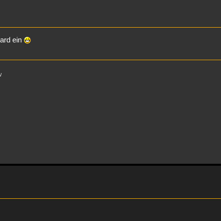
ward ein
w