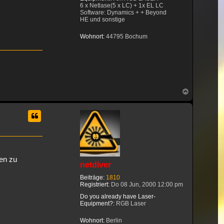
6 x Netlase(5 x LC) + 1x EL LC
Software: Dynamics + + Beyond
HE und sonstige
Wohnort:
44795 Bochum
Nach
oben
en zu
netdiver
Beiträge:
1810
Registriert:
Do 08 Jun, 2000 12:00 pm
Do you already have Laser-
Equipment?:
RGB Laser
Wohnort:
Berlin