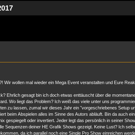
2017
Suche
!?! Wir wollen mal wieder ein Mega Event veranstalten und Eure Reak
? Ehrlich gesagt bin ich doch etwas enttäuscht über die momentan
ard. Wo liegt das Problem? Ich weiß das viele unter uns programmie
ten zu lassen, zumal wir dieses Jahr ein "vorgeschriebenes Setup u
t beim Abspielen alles im Sinne des Autors abläuft. Bin da auch ein
x gespiegelt oder invertiert. Jeder legt das persönlich in seiner Show
olle Sequenzen deiner HE Grafik Shows gezeigt. Keine Lust? Ich selb
bekommen, da ich parallel noch eine Single Pro Show einreichen werd