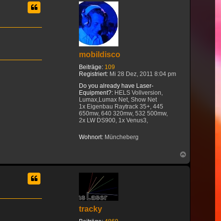
mobildisco
Beiträge:
109
Registriert:
Mi 28 Dez, 2011 8:04 pm
Do you already have Laser-
Equipment?:
HELS Vollversion,
Lumax,Lumax Net, Show Net
1x Eigenbau Raytrack 35+, 445
650mw, 640 320mw, 532 500mw,
2x LW DS900, 1x Venus3,
Wohnort:
Müncheberg
Nach
oben
tracky