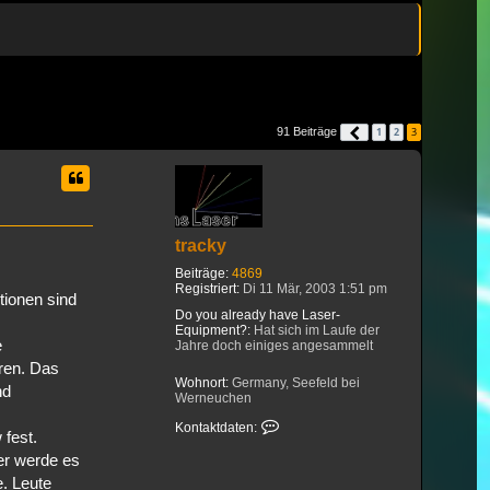
91 Beiträge
1
2
3
Vorherige
tracky
Beiträge:
4869
Registriert:
Di 11 Mär, 2003 1:51 pm
tionen sind
Do you already have Laser-
Equipment?:
Hat sich im Laufe der
e
Jahre doch einiges angesammelt
ren. Das
Wohnort:
Germany, Seefeld bei
nd
Werneuchen
Kontaktdaten von tracky
Kontaktdaten:
 fest.
er werde es
e. Leute