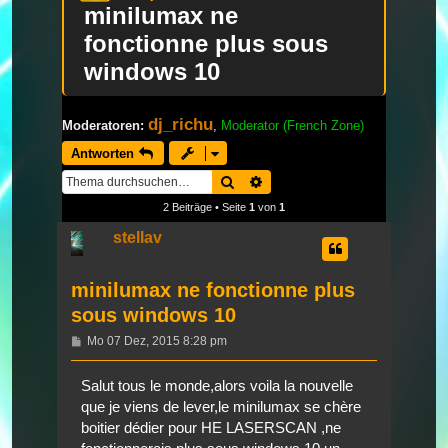
minilumax ne
fonctionne plus sous
windows 10
dj_richu
Moderatoren:
,
Moderator (French Zone)
Antworten
Suche
Erweiterte Suche
2 Beiträge • Seite
1
von
1
stellav
minilumax ne fonctionne plus
sous windows 10
Beitrag
Mo 07 Dez, 2015 8:28 pm
Salut tous le monde,alors voila la nouvelle
que je viens de lever,le minilumax se chère
boitier dédier pour HE LASERSCAN ,ne