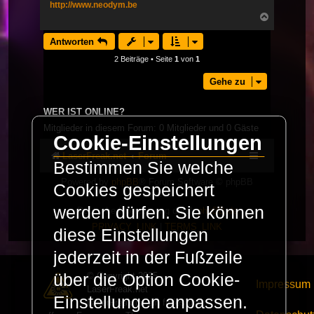
http://www.neodym.be
Nach
oben
Antworten
2 Beiträge • Seite
1
von
1
Gehe zu
WER IST ONLINE?
Mitglieder in diesem Forum: 0 Mitglieder und 0 Gäste
Cookie-Einstellungen
LaserFreak.net
Forum
Bestimmen Sie welche
Powered by
phpBB
® Forum Software © phpBB
Cookies gespeichert
Limited
werden dürfen. Sie können
Deutsche Übersetzung durch
phpBB.de
PRIVACY_LINK
|
TERMS_LINK
diese Einstellungen
jederzeit in der Fußzeile
© Copyright 2025 -
über die Option Cookie-
Impressum
LaserFreak.net
Einstellungen anpassen.
LaserFreak ist ein freies und