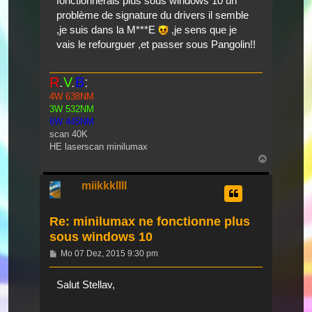
fonctionnerais plus sous windows 10 un
problème de signature du drivers il semble
,je suis dans la M***E
,je sens que je
vais le refourguer ,et passer sous Pangolin!!
R
.
V
.
B
:
4W 638NM
3W 532NM
6W 445NM
scan 40K
HE laserscan minilumax
Nach
oben
miikkkllll
Re: minilumax ne fonctionne plus
sous windows 10
Beitrag
Mo 07 Dez, 2015 9:30 pm
Salut Stellav,