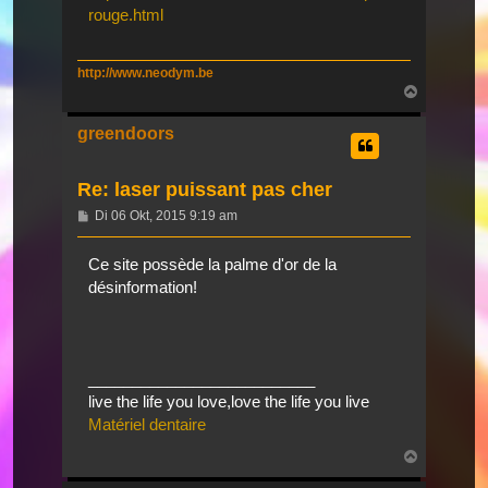
rouge.html
http://www.neodym.be
Nach
oben
greendoors
Re: laser puissant pas cher
Beitrag
Di 06 Okt, 2015 9:19 am
Ce site possède la palme d'or de la
désinformation!
__________________________
live the life you love,love the life you live
Matériel dentaire
Nach
oben