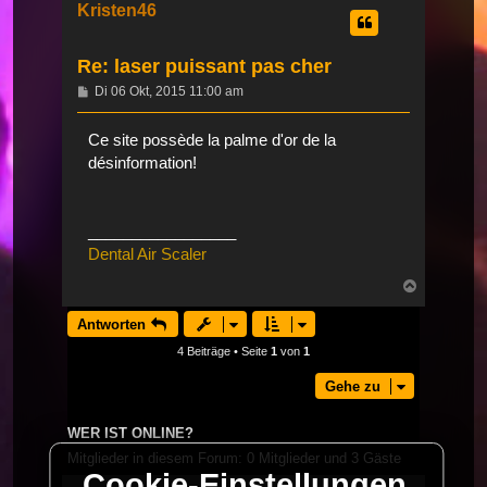
Kristen46
Re: laser puissant pas cher
Beitrag
Di 06 Okt, 2015 11:00 am
Ce site possède la palme d'or de la
désinformation!
_________________
Dental Air Scaler
Nach
oben
Antworten
4 Beiträge • Seite
1
von
1
Gehe zu
WER IST ONLINE?
Mitglieder in diesem Forum: 0 Mitglieder und 3 Gäste
Cookie-Einstellungen