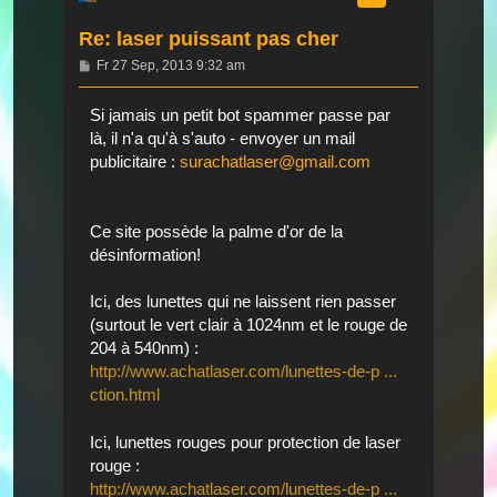
Re: laser puissant pas cher
Beitrag
Fr 27 Sep, 2013 9:32 am
Si jamais un petit bot spammer passe par
là, il n'a qu'à s'auto - envoyer un mail
publicitaire :
surachatlaser@gmail.com
Ce site possède la palme d'or de la
désinformation!
Ici, des lunettes qui ne laissent rien passer
(surtout le vert clair à 1024nm et le rouge de
204 à 540nm) :
http://www.achatlaser.com/lunettes-de-p ...
ction.html
Ici, lunettes rouges pour protection de laser
rouge :
http://www.achatlaser.com/lunettes-de-p ...