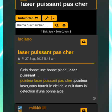
laser puissant pas cher
Antworten
Suche
Erweiterte Suche
4 Beiträge • Seite
1
von
1
luciaoo
laser puissant pas cher
Beitrag
Fr 27 Sep, 2013 5:45 am
Cela donne une bonne place.
laser
puissant
，
pointeur laser puissant pas cher
,pointeur
laser,vous fournir le ciel de la nuit dans la
détection d'une bonne aide.
Nach
oben
miikkkllll