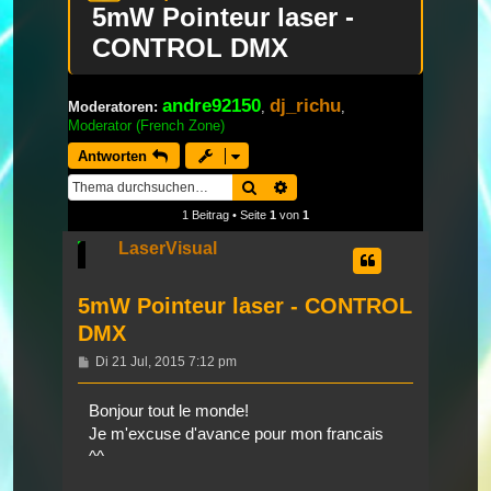
5mW Pointeur laser -
CONTROL DMX
andre92150
dj_richu
Moderatoren:
,
,
Moderator (French Zone)
Antworten
Suche
Erweiterte Suche
1 Beitrag • Seite
1
von
1
LaserVisual
5mW Pointeur laser - CONTROL
DMX
Beitrag
Di 21 Jul, 2015 7:12 pm
Bonjour tout le monde!
Je m'excuse d'avance pour mon francais
^^