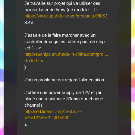
Je travaille sur projet qui va utiliser des
pointer laser de 5mw (ce modele -- >
https://www.sparkfun.com/products/9906
)
3.4V
J'essaie de le faire marcher avec un
controller dmx qui est utilisé pour de strip
led ( -- >
http://euchips.en.made-in-china.com/pro ...
-576-.html
)
J'ai un probleme qui regard l'alimentation.
J'utilise une power supply de 12V et j'ai
placé une resistance 33ohm sur chaque
channel (
http://led.linear1.org/1led.wiz?
VS=12;VF=3.2;ID=300
).