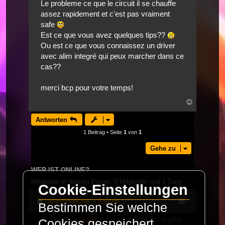
Le probleme ce que le circuit il se chauffe
assez rapidement et c'est pas vraiment
safe
Est ce que vous avez quelques tips??
Ou est ce que vous connaissez un driver
avec alim integré qui peux marcher dans ce
cas??
merci bcp pour votre temps!
Nach
oben
Antworten
1 Beitrag • Seite
1
von
1
Gehe zu
WER IST ONLINE?
Mitglieder in diesem Forum: 0 Mitglieder und 1 Gast
Cookie-Einstellungen
LaserFreak.net
Forum
Bestimmen Sie welche
Powered by
phpBB
® Forum Software © phpBB
Cookies gespeichert