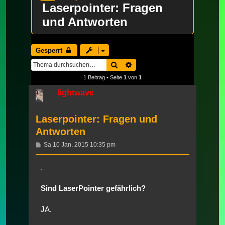
Laserpointer: Fragen
und Antworten
Gesperrt
Suche
Erweiterte Suche
1 Beitrag • Seite
1
von
1
lightwave
Laserpointer: Fragen und
Antworten
Beitrag
Sa 10 Jan, 2015 10:35 pm
.
.
Sind LaserPointer gefährlich?
JA.