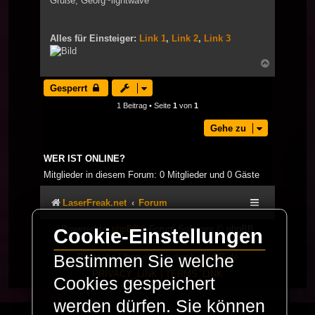
Grüße, Georg~lightwave
Alles für Einsteiger:
Link 1
,
Link 2
,
Link 3
Nach
oben
Gesperrt
1 Beitrag • Seite
1
von
1
Gehe zu
WER IST ONLINE?
Mitglieder in diesem Forum: 0 Mitglieder und 0 Gäste
LaserFreak.net
Forum
Powered by
phpBB
® Forum Software © phpBB
Cookie-Einstellungen
Limited
Bestimmen Sie welche
Deutsche Übersetzung durch
phpBB.de
PRIVACY_LINK
|
TERMS_LINK
Cookies gespeichert
werden dürfen. Sie können