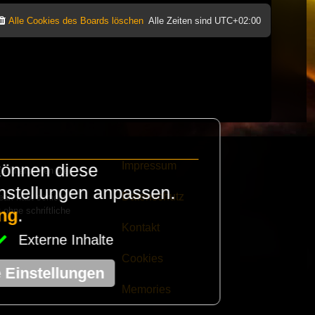
Alle Cookies des Boards löschen
Alle Zeiten sind
UTC+02:00
Impressum
können diese
e finanzieren die
instellungen anpassen.
Datenschutz
eak habt schickt
 ohne schriftliche
ng
.
Kontakt
Externe Inhalte
Cookies
e Einstellungen
Memories