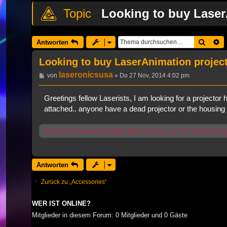
Looking to buy Laser
Suche
E
Antworten
Looking to buy LaserAnimation project
laseronicsusa
Beitrag
von
»
Do 27 Nov, 2014 4:02 pm
Greetings fellow Laserists, I am looking for a projecto
attached.. anyone have a dead projector or the housing
Du hast keine ausreichende Berechtigung, um die Dateianhän
Antworten
Zurück zu „Accessories“
WER IST ONLINE?
Mitglieder in diesem Forum: 0 Mitglieder und 0 Gäste