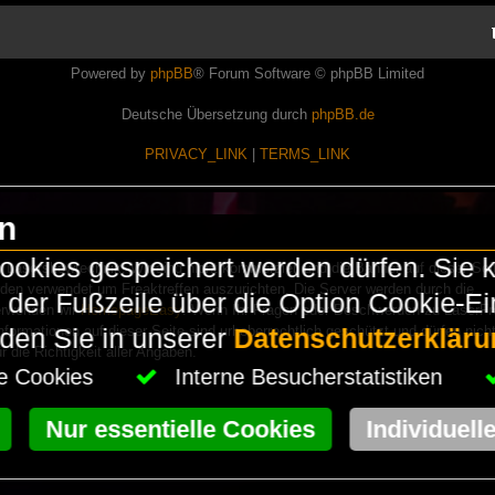
Powered by
phpBB
® Forum Software © phpBB Limited
Deutsche Übersetzung durch
phpBB.de
PRIVACY_LINK
|
TERMS_LINK
en
okies gespeichert werden dürfen. Sie 
Lasershowtechnik. Wir sind nicht kommerziell und die Banner auf dieser Seit
rden verwendet um Freaktreffen auszurichten. Die Server werden durch die
in der Fußzeile über die Option Cookie-E
erwenden wir
HomepageEasy
. Wenn Ihr Fragen oder Beschwerden zu LaserFr
nformationen auf dieser Seite sind urheberrechtlich geschützt und dürfen nicht
nden Sie in unserer
Datenschutzerkläru
die Richtigkeit aller Angaben.
che Cookies
Interne Besucherstatistiken
Nur essentielle Cookies
Individuell