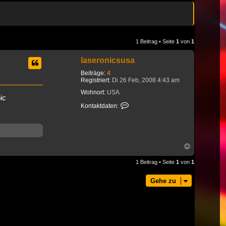
1 Beitrag • Seite
1
von
1
laseronicsusa
Beiträge:
4
Registriert:
Di 26 Feb, 2008 4:43 am
Wohnort:
USA
ic
Kontaktdaten von laseronicsusa
Kontaktdaten:
Nach
oben
1 Beitrag • Seite
1
von
1
Gehe zu