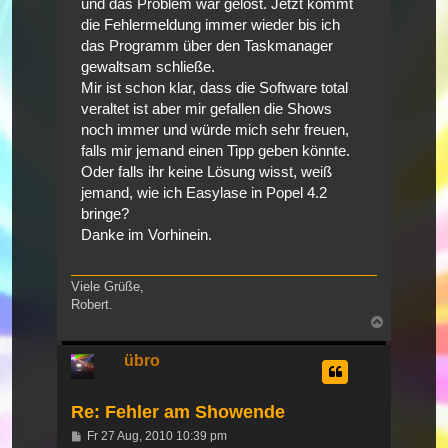
und das Problem war gelöst. Jetzt kommt
die Fehlermeldung immer wieder bis ich
das Programm über den Taskmanager
gewaltsam schließe.
Mir ist schon klar, dass die Software total
veraltet ist aber mir gefallen die Shows
noch immer und würde mich sehr freuen,
falls mir jemand einen Tipp geben könnte.
Oder falls ihr keine Lösung wisst, weiß
jemand, wie ich Easylase in Popel 4.2
bringe?
Danke im Vorhinein.
Viele Grüße,
Robert.
Nach
oben
übro
Re: Fehler am Showende
Beitrag
Fr 27 Aug, 2010 10:39 pm