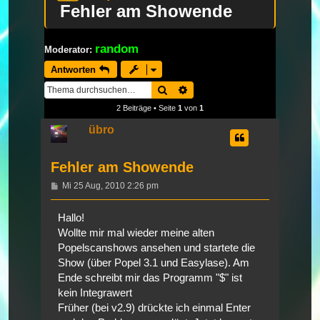
Fehler am Showende
random
Moderator:
Antworten
Suche
Erweiterte Suche
2 Beiträge • Seite
1
von
1
übro
Fehler am Showende
Beitrag
Mi 25 Aug, 2010 2:26 pm
Hallo!
Wollte mir mal wieder meine alten
Popelscanshows ansehen und startete die
Show (über Popel 3.1 und Easylase). Am
Ende schreibt mir das Programm "$" ist
kein Integrawert
Früher (bei v2.9) drückte ich einmal Enter