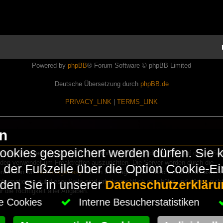
Powered by
phpBB
® Forum Software © phpBB Limited
Deutsche Übersetzung durch
phpBB.de
PRIVACY_LINK
|
TERMS_LINK
en
okies gespeichert werden dürfen. Sie 
Lasershowtechnik. Wir sind nicht kommerziell und die Banner auf dieser Seit
rden verwendet um Freaktreffen auszurichten. Die Server werden durch die
in der Fußzeile über die Option Cookie-E
erwenden wir
HomepageEasy
. Wenn Ihr Fragen oder Beschwerden zu LaserFr
nformationen auf dieser Seite sind urheberrechtlich geschützt und dürfen nicht
nden Sie in unserer
Datenschutzerkläru
die Richtigkeit aller Angaben.
che Cookies
Interne Besucherstatistiken