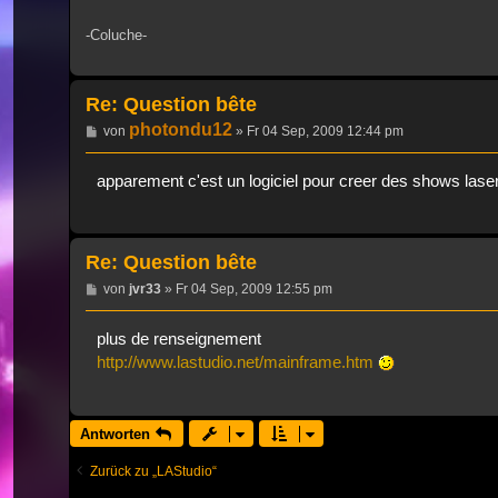
-Coluche-
Re: Question bête
photondu12
Beitrag
von
»
Fr 04 Sep, 2009 12:44 pm
apparement c'est un logiciel pour creer des shows laser
Re: Question bête
Beitrag
von
jvr33
»
Fr 04 Sep, 2009 12:55 pm
plus de renseignement
http://www.lastudio.net/mainframe.htm
Antworten
Zurück zu „LAStudio“