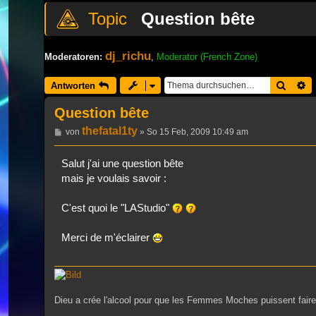
Question bête
dj_richu
Moderatoren:
,
Moderator (French Zone)
Suche
E
Antworten
Question bête
thefatal1ty
Beitrag
von
»
So 15 Feb, 2009 10:49 am
Salut j'ai une question bête
mais je voulais savoir :
C'est quoi le "LAStudio"
Merci de m'éclairer
Dieu a crée l'alcool pour que les Femmes Moches puissent fai