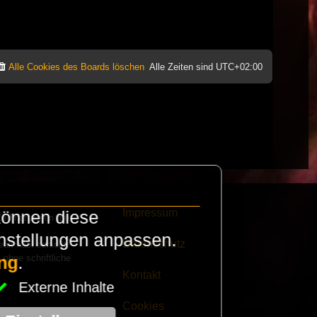
Alle Cookies des Boards löschen
Alle Zeiten sind
UTC+02:00
Impressum
können diese
e finanzieren die
instellungen anpassen.
Datenschutz
eak habt schickt
 ohne schriftliche
ng
.
Kontakt
Externe Inhalte
Cookies