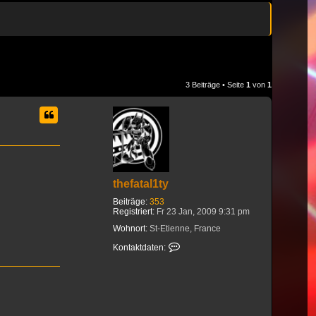
3 Beiträge • Seite
1
von
1
thefatal1ty
Beiträge:
353
Registriert:
Fr 23 Jan, 2009 9:31 pm
Wohnort:
St-Etienne, France
Kontaktdaten von thefatal1ty
Kontaktdaten: