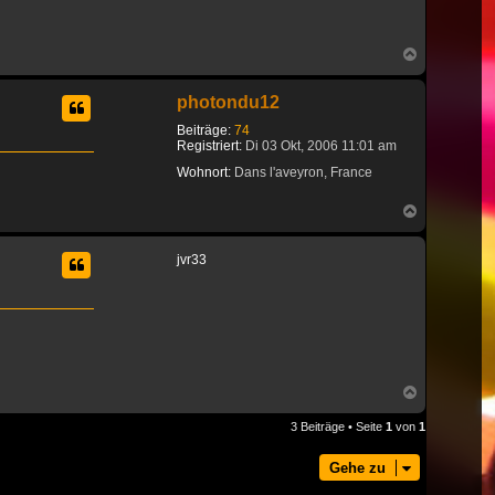
Nach
oben
photondu12
Beiträge:
74
Registriert:
Di 03 Okt, 2006 11:01 am
Wohnort:
Dans l'aveyron, France
Nach
oben
jvr33
Nach
oben
3 Beiträge • Seite
1
von
1
Gehe zu