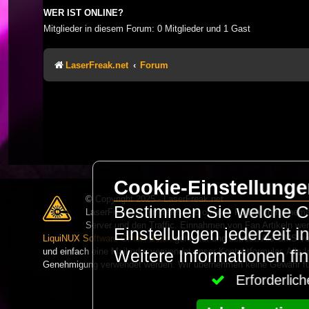
WER IST ONLINE?
Mitglieder in diesem Forum: 0 Mitglieder und 1 Gast
LaserFreak.net
Forum
Cookie-Einstellung
© Copyright 2025 - LaserFreak.net
Bestimmen Sie welche Co
LaserFreak ist ein freies und offenes Forum zum Thema 
Server und den Traffic. Einnahmen von Fan Artikeln we
Einstellungen jederzeit 
LiquiNUX Software GmbH Berlin
gehostet und betreut. Als CMS v
und einfach eine Mail oder verwendet unser Kontaktformular. Alle I
Weitere Informationen fi
Genehmigung verwendet werden. Wir übernehmen keine Gewähr für 
Erforderli