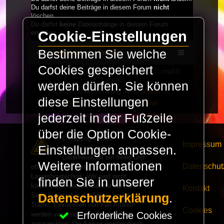
Du darfst deine Beiträge in diesem Forum
nicht
löschen.
Du darfst
keine
Dateianhänge in diesem Forum
Cookie-Einstellungen
erstellen.
Bestimmen Sie welche
LaserFreak.net
Forum
Cookies gespeichert
Powered by
phpBB
® Forum Software © phpBB
Limited
werden dürfen. Sie können
Deutsche Übersetzung durch
phpBB.de
diese Einstellungen
PRIVACY_LINK
|
TERMS_LINK
jederzeit in der Fußzeile
über die Option Cookie-
© Copyright 2025 -
Impressum
Einstellungen anpassen.
LaserFreak.net
LaserFreak ist ein freies und
Weitere Informationen
Datenschut
offenes Forum zum Thema
Lasershowtechnik. Wir sind nicht
finden Sie in unserer
kommerziell und die Banner auf dieser
Kontakt
Seite finanzieren die Server und den
Datenschutzerklärung
.
Traffic. Einnahmen von Fan Artikeln
Cookies
Erforderliche Cookies
werden verwendet um Freaktreffen
auszurichten. Die Server werden durch