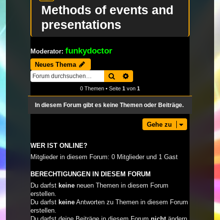
Methods of events and
presentations
funkydoctor
Moderator:
Neues Thema
Suche
Erweiterte Suche
0 Themen • Seite
1
von
1
In diesem Forum gibt es keine Themen oder Beiträge.
Gehe zu
WER IST ONLINE?
Mitglieder in diesem Forum: 0 Mitglieder und 1 Gast
BERECHTIGUNGEN IN DIESEM FORUM
Du darfst
keine
neuen Themen in diesem Forum
erstellen.
Du darfst
keine
Antworten zu Themen in diesem Forum
erstellen.
Du darfst deine Beiträge in diesem Forum
nicht
ändern.