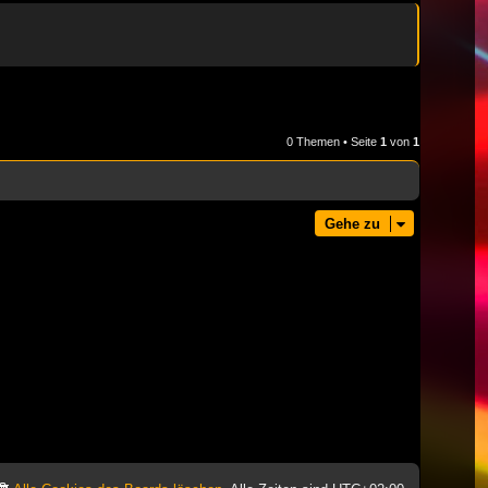
0 Themen • Seite
1
von
1
Gehe zu