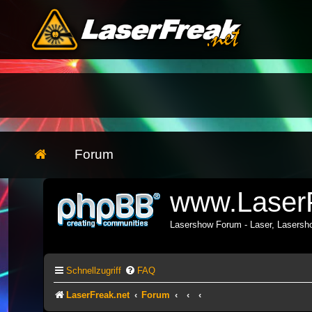
Forum
www.LaserF
Lasershow Forum - Laser, Lasers
Schnellzugriff
FAQ
LaserFreak.net
Forum