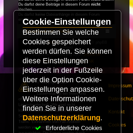
Du darfst deine Beiträge in diesem Forum
nicht
löschen.
Du darfst
keine
Dateianhänge in diesem Forum
Cookie-Einstellungen
erstellen.
Bestimmen Sie welche
LaserFreak.net
Forum
Cookies gespeichert
Powered by
phpBB
® Forum Software © phpBB
Limited
werden dürfen. Sie können
Deutsche Übersetzung durch
phpBB.de
diese Einstellungen
PRIVACY_LINK
|
TERMS_LINK
jederzeit in der Fußzeile
über die Option Cookie-
© Copyright 2025 -
Impressum
Einstellungen anpassen.
LaserFreak.net
LaserFreak ist ein freies und
Weitere Informationen
Datenschut
offenes Forum zum Thema
Lasershowtechnik. Wir sind nicht
finden Sie in unserer
kommerziell und die Banner auf dieser
Kontakt
Seite finanzieren die Server und den
Datenschutzerklärung
.
Traffic. Einnahmen von Fan Artikeln
Cookies
Erforderliche Cookies
werden verwendet um Freaktreffen
auszurichten. Die Server werden durch