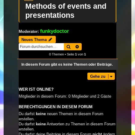
Methods of events and
presentations
funkydoctor
Moderator:
Neues Thema
Suche
Erweiterte Suche
0 Themen • Seite
1
von
1
In diesem Forum gibt es keine Themen oder Beiträge.
Gehe zu
WER IST ONLINE?
Mitglieder in diesem Forum: 0 Mitglieder und 2 Gäste
BERECHTIGUNGEN IN DIESEM FORUM
Du darfst
keine
neuen Themen in diesem Forum
erstellen.
Du darfst
keine
Antworten zu Themen in diesem Forum
erstellen.
Du darfst deine Beiträge in diesem Forum
nicht
ändern.