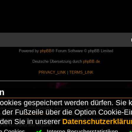
Powered by
phpBB
® Forum Software © phpBB Limited
Deutsche Übersetzung durch
phpBB.de
PRIVACY_LINK
|
TERMS_LINK
en
okies gespeichert werden dürfen. Sie 
Lasershowtechnik. Wir sind nicht kommerziell und die Banner auf dieser Seit
rden verwendet um Freaktreffen auszurichten. Die Server werden durch die
in der Fußzeile über die Option Cookie-E
erwenden wir
HomepageEasy
. Wenn Ihr Fragen oder Beschwerden zu LaserFr
nformationen auf dieser Seite sind urheberrechtlich geschützt und dürfen nicht
nden Sie in unserer
Datenschutzerkläru
die Richtigkeit aller Angaben.
che Cookies
Interne Besucherstatistiken