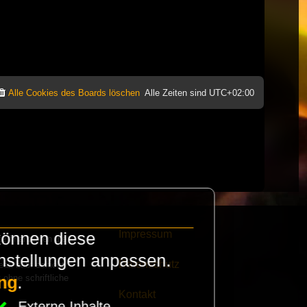
Alle Cookies des Boards löschen
Alle Zeiten sind
UTC+02:00
Impressum
können diese
e finanzieren die
instellungen anpassen.
Datenschutz
eak habt schickt
 ohne schriftliche
ng
.
Kontakt
Externe Inhalte