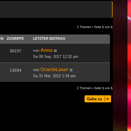
2 Themen • Seite
1
von
1
EN
ZUGRIFFE
LETZTER BEITRAG
Anou
von
38197
Sa 09 Sep, 2017 12:32 pm
OracleLaser
von
13694
Sa 31 Mär, 2012 1:34 am
2 Themen • Seite
1
von
1
Gehe zu