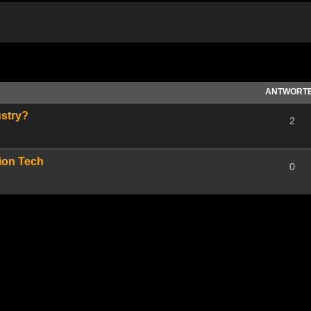
te Suche
ANTWORT
ustry?
2
tion Tech
0