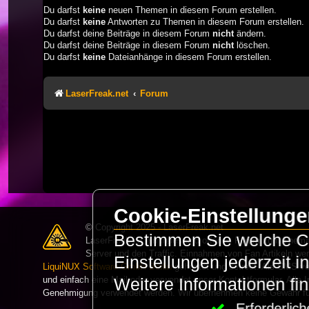
Du darfst
keine
neuen Themen in diesem Forum erstellen.
Du darfst
keine
Antworten zu Themen in diesem Forum erstellen.
Du darfst deine Beiträge in diesem Forum
nicht
ändern.
Du darfst deine Beiträge in diesem Forum
nicht
löschen.
Du darfst
keine
Dateianhänge in diesem Forum erstellen.
LaserFreak.net
Forum
Cookie-Einstellung
© Copyright 2025 - LaserFreak.net
Bestimmen Sie welche Co
LaserFreak ist ein freies und offenes Forum zum Thema 
Server und den Traffic. Einnahmen von Fan Artikeln we
Einstellungen jederzeit 
LiquiNUX Software GmbH Berlin
gehostet und betreut. Als CMS v
und einfach eine Mail oder verwendet unser Kontaktformular. Alle I
Weitere Informationen fi
Genehmigung verwendet werden. Wir übernehmen keine Gewähr für 
Erforderli