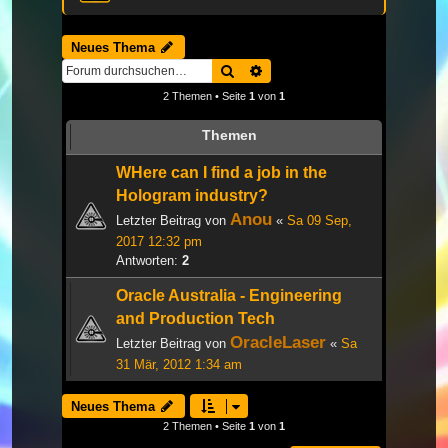
Neues Thema
Suche
Erweiterte Suche
2 Themen • Seite
1
von
1
Themen
WHere can I find a job in the
Hologram industry?
Anou
Letzter Beitrag von
«
Sa 09 Sep,
2017 12:32 pm
Antworten:
2
Oracle Australia - Engineering
and Production Tech
OracleLaser
Letzter Beitrag von
«
Sa
31 Mär, 2012 1:34 am
Neues Thema
2 Themen • Seite
1
von
1