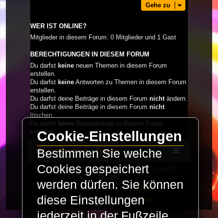
Gehe zu
WER IST ONLINE?
Mitglieder in diesem Forum: 0 Mitglieder und 1 Gast
BERECHTIGUNGEN IN DIESEM FORUM
Du darfst
keine
neuen Themen in diesem Forum
erstellen.
Du darfst
keine
Antworten zu Themen in diesem Forum
erstellen.
Du darfst deine Beiträge in diesem Forum
nicht
ändern.
Du darfst deine Beiträge in diesem Forum
nicht
löschen.
Du darfst
keine
Dateianhänge in diesem Forum
erstellen.
Cookie-Einstellungen
Bestimmen Sie welche
LaserFreak.net
Forum
Cookies gespeichert
Powered by
phpBB
® Forum Software © phpBB
Limited
werden dürfen. Sie können
Deutsche Übersetzung durch
phpBB.de
diese Einstellungen
PRIVACY_LINK
|
TERMS_LINK
jederzeit in der Fußzeile