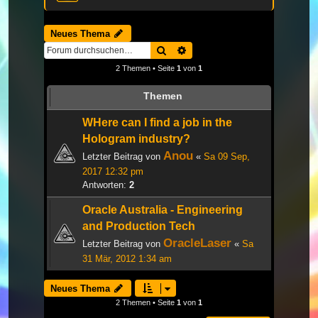
Neues Thema
Suche
Erweiterte Suche
2 Themen • Seite
1
von
1
Themen
WHere can I find a job in the
Hologram industry?
Anou
Letzter Beitrag von
«
Sa 09 Sep,
2017 12:32 pm
Antworten:
2
Oracle Australia - Engineering
and Production Tech
OracleLaser
Letzter Beitrag von
«
Sa
31 Mär, 2012 1:34 am
Neues Thema
2 Themen • Seite
1
von
1