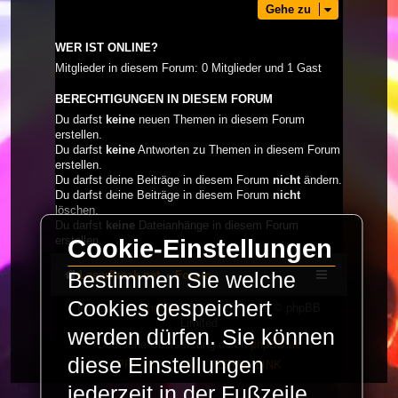
Gehe zu
WER IST ONLINE?
Mitglieder in diesem Forum: 0 Mitglieder und 1 Gast
BERECHTIGUNGEN IN DIESEM FORUM
Du darfst
keine
neuen Themen in diesem Forum
erstellen.
Du darfst
keine
Antworten zu Themen in diesem Forum
erstellen.
Du darfst deine Beiträge in diesem Forum
nicht
ändern.
Du darfst deine Beiträge in diesem Forum
nicht
löschen.
Du darfst
keine
Dateianhänge in diesem Forum
erstellen.
Cookie-Einstellungen
Bestimmen Sie welche
LaserFreak.net
Forum
Cookies gespeichert
Powered by
phpBB
® Forum Software © phpBB
Limited
werden dürfen. Sie können
Deutsche Übersetzung durch
phpBB.de
diese Einstellungen
PRIVACY_LINK
|
TERMS_LINK
jederzeit in der Fußzeile