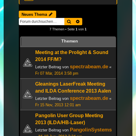
Neues Thema
Suche
Erweiterte Suche
7 Themen • Seite
1
von
1
Themen
Meeting at the Prolight & Sound
2014 FF/M?
spectrabeam.de
Letzter Beitrag von
«
Fr 07 Mär, 2014 3:58 pm
Gleanings LaserFreak Meeting
and ILDA Conference 2013 Aalen
spectrabeam.de
Letzter Beitrag von
«
Fr 15 Nov, 2013 12:01 am
Pangolin User Group Meeting
2013 (ILDA/HB-Laser)
PangolinSystems
Letzter Beitrag von