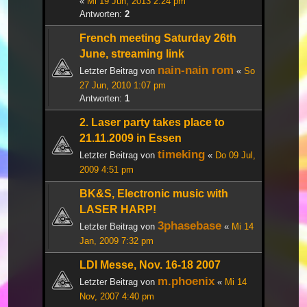
«
Mi 19 Jun, 2013 2:24 pm
Antworten:
2
French meeting Saturday 26th
June, streaming link
nain-nain rom
Letzter Beitrag von
«
So
27 Jun, 2010 1:07 pm
Antworten:
1
2. Laser party takes place to
21.11.2009 in Essen
timeking
Letzter Beitrag von
«
Do 09 Jul,
2009 4:51 pm
BK&S, Electronic music with
LASER HARP!
3phasebase
Letzter Beitrag von
«
Mi 14
Jan, 2009 7:32 pm
LDI Messe, Nov. 16-18 2007
m.phoenix
Letzter Beitrag von
«
Mi 14
Nov, 2007 4:40 pm