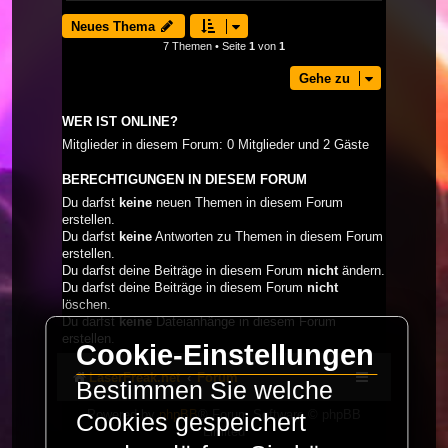
Neues Thema
7 Themen • Seite
1
von
1
Gehe zu
WER IST ONLINE?
Mitglieder in diesem Forum: 0 Mitglieder und 2 Gäste
BERECHTIGUNGEN IN DIESEM FORUM
Du darfst
keine
neuen Themen in diesem Forum
erstellen.
Du darfst
keine
Antworten zu Themen in diesem Forum
erstellen.
Du darfst deine Beiträge in diesem Forum
nicht
ändern.
Du darfst deine Beiträge in diesem Forum
nicht
löschen.
Du darfst
keine
Dateianhänge in diesem Forum
erstellen.
Cookie-Einstellungen
LaserFreak.net
Forum
Bestimmen Sie welche
Powered by
phpBB
® Forum Software © phpBB
Cookies gespeichert
Limited