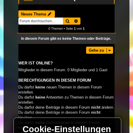
Neues Thema
Suche
Erweiterte Suche
0 Themen • Seite
1
von
1
In diesem Forum gibt es keine Themen oder Beiträge.
Gehe zu
WER IST ONLINE?
Mitglieder in diesem Forum: 0 Mitglieder und 1 Gast
BERECHTIGUNGEN IN DIESEM FORUM
Du darfst
keine
neuen Themen in diesem Forum
erstellen.
Du darfst
keine
Antworten zu Themen in diesem Forum
erstellen.
Du darfst deine Beiträge in diesem Forum
nicht
ändern.
Du darfst deine Beiträge in diesem Forum
nicht
löschen.
Du darfst
keine
Dateianhänge in diesem Forum
Cookie-Einstellungen
erstellen.