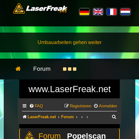
Umbauarbeiten gehen weiter
Forum
www.LaserFreak.net
FAQ
Registrieren
Anmelden
Suche
LaserFreak.net
Forum
Popelscan