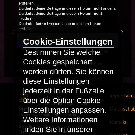
erstellen.
Du darfst deine Beiträge in diesem Forum
nicht
ändern.
Du darfst deine Beiträge in diesem Forum
nicht
löschen.
Du darfst
keine
Dateianhänge in diesem Forum
erstellen.
Cookie-Einstellungen
LaserFreak.net
Forum
Bestimmen Sie welche
Powered by
phpBB
® Forum Software © phpBB
Limited
Cookies gespeichert
Deutsche Übersetzung durch
phpBB.de
werden dürfen. Sie können
PRIVACY_LINK
|
TERMS_LINK
diese Einstellungen
jederzeit in der Fußzeile
© Copyright 2025 -
Impressum
LaserFreak.net
über die Option Cookie-
LaserFreak ist ein freies und
Einstellungen anpassen.
Datenschut
offenes Forum zum Thema
Lasershowtechnik. Wir sind nicht
Weitere Informationen
kommerziell und die Banner auf dieser
Kontakt
Seite finanzieren die Server und den
finden Sie in unserer
Traffic. Einnahmen von Fan Artikeln