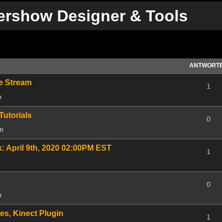
ershow Designer & Tools
te Suche
ANTWORT
ve Stream
1
m
Tutorials
0
pm
 April 9th, 2020 02:00PM EST
1
0
m
s, Kinect Plugin
1