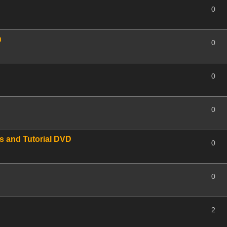
0
h
0
0
0
s and Tutorial DVD
0
0
2