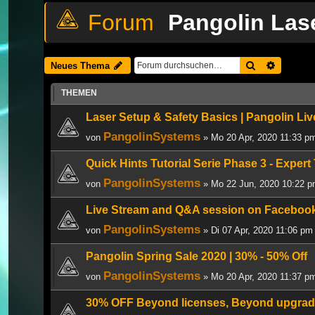
Pangolin Las
Suche
Erweiter
Neues Thema
THEMEN
Laser Setup & Safety Basics | Pangolin Li
PangolinSystems
von
» Mo 20 Apr, 2020 11:33 p
Quick Hints Tutorial Serie Phase 3 - Expert 
PangolinSystems
von
» Mo 22 Jun, 2020 10:22 
Live Stream and Q&A session on Facebook:
PangolinSystems
von
» Di 07 Apr, 2020 11:06 pm
Pangolin Spring Sale 2020 | 30% - 50% Off
PangolinSystems
von
» Mo 20 Apr, 2020 11:37 p
30% OFF Beyond licenses, Beyond upgrade