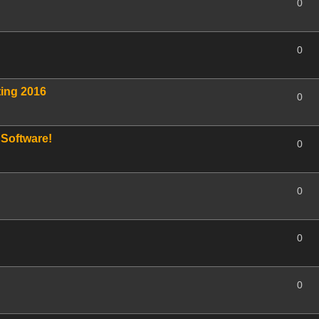
0
0
m
ing 2016
0
Software!
0
0
0
0