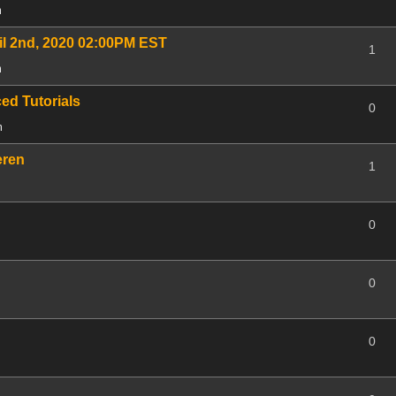
m
il 2nd, 2020 02:00PM EST
1
m
ced Tutorials
0
m
eren
1
0
0
0