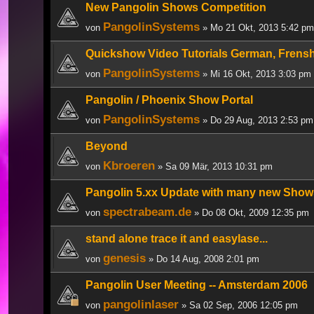
New Pangolin Shows Competition
PangolinSystems
von
» Mo 21 Okt, 2013 5:42 pm
Quickshow Video Tutorials German, Frens
PangolinSystems
von
» Mi 16 Okt, 2013 3:03 pm
Pangolin / Phoenix Show Portal
PangolinSystems
von
» Do 29 Aug, 2013 2:53 pm
Beyond
Kbroeren
von
» Sa 09 Mär, 2013 10:31 pm
Pangolin 5.xx Update with many new Show
spectrabeam.de
von
» Do 08 Okt, 2009 12:35 pm
stand alone trace it and easylase...
genesis
von
» Do 14 Aug, 2008 2:01 pm
Pangolin User Meeting -- Amsterdam 2006
pangolinlaser
von
» Sa 02 Sep, 2006 12:05 pm