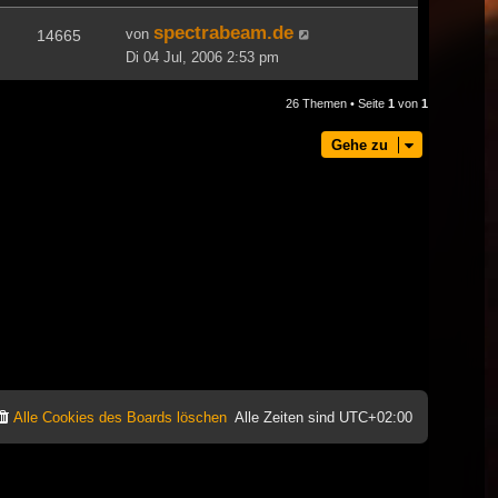
spectrabeam.de
von
14665
Di 04 Jul, 2006 2:53 pm
26 Themen • Seite
1
von
1
Gehe zu
Alle Cookies des Boards löschen
Alle Zeiten sind
UTC+02:00