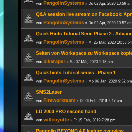
PangolinSystems
von
» Do 02 Apr, 2020 10:59 a
Q&A session live stream on Facebook: Apr
PangolinSystems
von
» Do 02 Apr, 2020 10:57 a
Quick Hints Tutorial Serie Phase 2 - Advan
PangolinSystems
von
» Mi 25 Mär, 2020 10:33 p
Seiten von Workspace zu Workspace kopi
bikeraper
von
» Sa 07 Mär, 2020 1:18 pm
Quick hints Tutorial series - Phase 1
PangolinSystems
von
» Mo 06 Jan, 2020 9:52 pm
SMS2Laser
Fireworkteam
von
» Di 26 Feb, 2019 7:47 pm
LD 2000 PRO second hand
willcoyotte
von
» Fr 15 Feb, 2019 7:28 pm
Pangolin BEYOND 4.0 feature overview