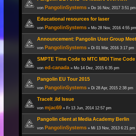
PangolinSystems
von
» Do 16 Nov, 2017 3:51 pm
Educational resources for laser
PangolinSystems
von
» Mo 28 Nov, 2016 4:55 p
Announcement: Pangolin User Group Meet
PangolinSystems
von
» Di 01 Mär, 2016 3:17 pm
SMPTE Time Code to MTC MIDI Time Code 
ed-canada
von
» Mo 14 Dez, 2015 6:35 pm
Pangolin EU Tour 2015
PangolinSystems
von
» Di 28 Apr, 2015 2:38 pm
TraceIt .ild Issue
mjac69
von
» Fr 13 Jun, 2014 12:57 pm
Pangolin client at Media Academy Berlin
PangolinSystems
von
» Mi 13 Nov, 2013 6:21 pm