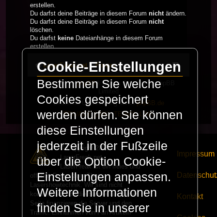
erstellen.
Du darfst deine Beiträge in diesem Forum
nicht
ändern.
Du darfst deine Beiträge in diesem Forum
nicht
löschen.
Du darfst
keine
Dateianhänge in diesem Forum
erstellen.
Cookie-Einstellungen
LaserFreak.net
Forum
Bestimmen Sie welche
Powered by
phpBB
® Forum Software © phpBB
Limited
Cookies gespeichert
Deutsche Übersetzung durch
phpBB.de
werden dürfen. Sie können
PRIVACY_LINK
|
TERMS_LINK
diese Einstellungen
jederzeit in der Fußzeile
© Copyright 2025 -
Impressum
LaserFreak.net
über die Option Cookie-
LaserFreak ist ein freies und
Einstellungen anpassen.
Datenschut
offenes Forum zum Thema
Lasershowtechnik. Wir sind nicht
Weitere Informationen
kommerziell und die Banner auf dieser
Kontakt
Seite finanzieren die Server und den
finden Sie in unserer
Traffic. Einnahmen von Fan Artikeln