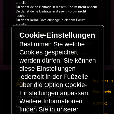
erstellen.
Du darfst deine Beiträge in diesem Forum
nicht
ändern.
Du darfst deine Beiträge in diesem Forum
nicht
löschen.
Du darfst
keine
Dateianhänge in diesem Forum
erstellen.
Cookie-Einstellungen
LaserFreak.net
Forum
Bestimmen Sie welche
Powered by
phpBB
® Forum Software © phpBB
Limited
Cookies gespeichert
Deutsche Übersetzung durch
phpBB.de
werden dürfen. Sie können
PRIVACY_LINK
|
TERMS_LINK
diese Einstellungen
jederzeit in der Fußzeile
© Copyright 2025 -
Impressum
LaserFreak.net
über die Option Cookie-
LaserFreak ist ein freies und
Einstellungen anpassen.
Datenschut
offenes Forum zum Thema
Lasershowtechnik. Wir sind nicht
Weitere Informationen
kommerziell und die Banner auf dieser
Kontakt
Seite finanzieren die Server und den
finden Sie in unserer
Traffic. Einnahmen von Fan Artikeln