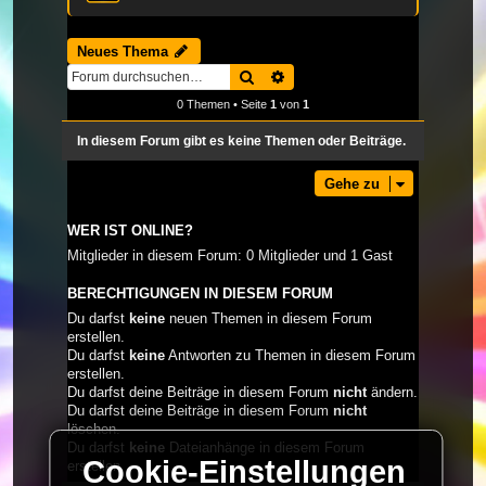
Neues Thema
Suche
Erweiterte Suche
0 Themen • Seite
1
von
1
In diesem Forum gibt es keine Themen oder Beiträge.
Gehe zu
WER IST ONLINE?
Mitglieder in diesem Forum: 0 Mitglieder und 1 Gast
BERECHTIGUNGEN IN DIESEM FORUM
Du darfst
keine
neuen Themen in diesem Forum
erstellen.
Du darfst
keine
Antworten zu Themen in diesem Forum
erstellen.
Du darfst deine Beiträge in diesem Forum
nicht
ändern.
Du darfst deine Beiträge in diesem Forum
nicht
löschen.
Du darfst
keine
Dateianhänge in diesem Forum
Cookie-Einstellungen
erstellen.