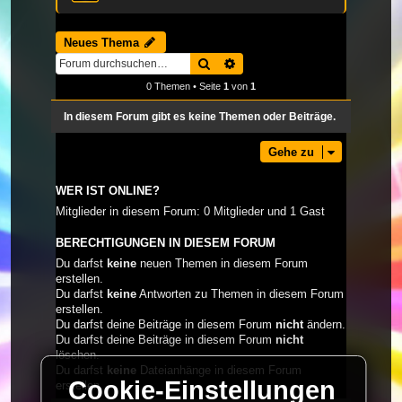
Neues Thema
Suche
Erweiterte Suche
0 Themen • Seite
1
von
1
In diesem Forum gibt es keine Themen oder Beiträge.
Gehe zu
WER IST ONLINE?
Mitglieder in diesem Forum: 0 Mitglieder und 1 Gast
BERECHTIGUNGEN IN DIESEM FORUM
Du darfst
keine
neuen Themen in diesem Forum
erstellen.
Du darfst
keine
Antworten zu Themen in diesem Forum
erstellen.
Du darfst deine Beiträge in diesem Forum
nicht
ändern.
Du darfst deine Beiträge in diesem Forum
nicht
löschen.
Du darfst
keine
Dateianhänge in diesem Forum
Cookie-Einstellungen
erstellen.