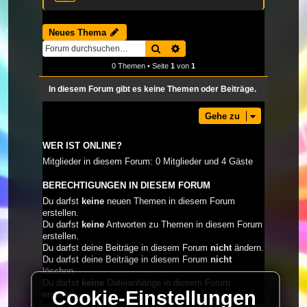
Neues Thema
Suche
Erweiterte Suche
0 Themen • Seite
1
von
1
In diesem Forum gibt es keine Themen oder Beiträge.
Gehe zu
WER IST ONLINE?
Mitglieder in diesem Forum: 0 Mitglieder und 4 Gäste
BERECHTIGUNGEN IN DIESEM FORUM
Du darfst
keine
neuen Themen in diesem Forum
erstellen.
Du darfst
keine
Antworten zu Themen in diesem Forum
erstellen.
Du darfst deine Beiträge in diesem Forum
nicht
ändern.
Du darfst deine Beiträge in diesem Forum
nicht
löschen.
Du darfst
keine
Dateianhänge in diesem Forum
Cookie-Einstellungen
erstellen.