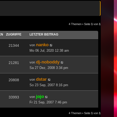
4 Themen • Seite
1
von
1
EN
ZUGRIFFE
LETZTER BEITRAG
nanko
von
21344
Mo 06 Jul, 2020 12:38 am
dj-noboddy
von
21281
Sa 27 Dez, 2008 3:34 pm
dstar
von
20808
So 23 Sep, 2007 8:16 pm
jojo
von
33993
Fr 21 Sep, 2007 7:46 pm
4 Themen • Seite
1
von
1