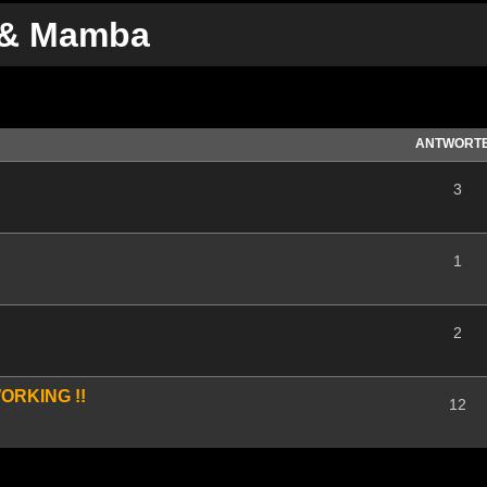
 & Mamba
te Suche
ANTWORT
3
1
2
ORKING !!
12