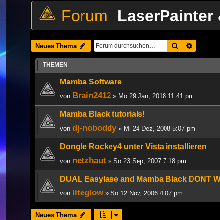
LaserPainter
Suche
Erweiter
Neues Thema
THEMEN
Mamba Software
Brain2412
von
» Mo 29 Jan, 2018 11:41 pm
Mamba Black tutorials!
dj-noboddy
von
» Mi 24 Dez, 2008 5:07 pm
Dongle Rockey4 unter Vista installieren
netzhaut
von
» So 23 Sep, 2007 7:18 pm
DUAL Easylase and Mamba Black DONT W
liteglow
von
» So 12 Nov, 2006 4:07 pm
Neues Thema