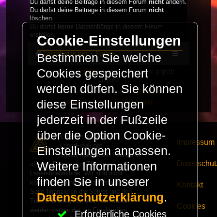
Du darfst deine Beiträge in diesem Forum
nicht
ändern.
Du darfst deine Beiträge in diesem Forum
nicht
löschen.
Du darfst
keine
Dateianhänge in diesem Forum
erstellen.
Cookie-Einstellungen
LaserFreak.net
Forum
Bestimmen Sie welche
Cookies gespeichert
Powered by
phpBB
® Forum Software © phpBB
Limited
werden dürfen. Sie können
Deutsche Übersetzung durch
phpBB.de
diese Einstellungen
PRIVACY_LINK
|
TERMS_LINK
jederzeit in der Fußzeile
über die Option Cookie-
© Copyright 2025 -
Impressum
LaserFreak.net
Einstellungen anpassen.
LaserFreak ist ein freies und
Datenschut
Weitere Informationen
offenes Forum zum Thema
Lasershowtechnik. Wir sind nicht
finden Sie in unserer
kommerziell und die Banner auf dieser
Kontakt
Seite finanzieren die Server und den
Datenschutzerklärung
.
Traffic. Einnahmen von Fan Artikeln
Cookies
werden verwendet um Freaktreffen
Erforderliche Cookies