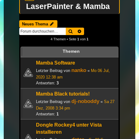
LaserPainter & Mamba
Neues Thema
Suche
Erweiterte Suche
4 Themen • Seite
1
von
1
Themen
Mamba Software
nanko
Letzter Beitrag von
«
Mo 06 Jul,
2020 12:38 am
Antworten:
3
Mamba Black tutorials!
dj-noboddy
Letzter Beitrag von
«
Sa 27
Dez, 2008 3:34 pm
Antworten:
1
Dongle Rockey4 unter Vista
installieren