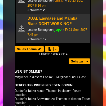
dstar
Letzter Beitrag von
«
So 23 Sep,
2007 8:16 pm
Antworten:
2
DUAL Easylase and Mamba
Black DONT WORKING !!
jojo
Letzter Beitrag von
«
Fr 21 Sep, 2007
7:46 pm
Antworten:
12
Neues Thema
4 Themen • Seite
1
von
1
Gehe zu
WER IST ONLINE?
Mitglieder in diesem Forum: 0 Mitglieder und 1 Gast
BERECHTIGUNGEN IN DIESEM FORUM
Du darfst
keine
neuen Themen in diesem Forum
erstellen.
Du darfst
keine
Antworten zu Themen in diesem Forum
erstellen.