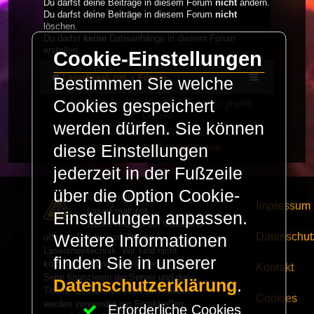
Du darfst deine Beiträge in diesem Forum
nicht
ändern.
Du darfst deine Beiträge in diesem Forum
nicht
löschen.
Du darfst
keine
Dateianhänge in diesem Forum
erstellen.
Cookie-Einstellungen
LaserFreak.net
Forum
Bestimmen Sie welche
Cookies gespeichert
Powered by
phpBB
® Forum Software © phpBB
Limited
werden dürfen. Sie können
Deutsche Übersetzung durch
phpBB.de
diese Einstellungen
PRIVACY_LINK
|
TERMS_LINK
jederzeit in der Fußzeile
über die Option Cookie-
© Copyright 2025 -
Impressum
LaserFreak.net
Einstellungen anpassen.
LaserFreak ist ein freies und
Datenschut
Weitere Informationen
offenes Forum zum Thema
Lasershowtechnik. Wir sind nicht
finden Sie in unserer
kommerziell und die Banner auf dieser
Kontakt
Seite finanzieren die Server und den
Datenschutzerklärung
.
Traffic. Einnahmen von Fan Artikeln
Cookies
werden verwendet um Freaktreffen
Erforderliche Cookies