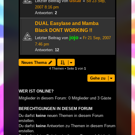
dstar
Letzter Beitrag von
«
So 23 Sep,
2007 8:16 pm
Antworten:
2
DUAL Easylase and Mamba
Black DONT WORKING !!
jojo
Letzter Beitrag von
«
Fr 21 Sep, 2007
7:46 pm
Antworten:
12
Neues Thema
4 Themen • Seite
1
von
1
Gehe zu
WER IST ONLINE?
Mitglieder in diesem Forum: 0 Mitglieder und 3 Gäste
BERECHTIGUNGEN IN DIESEM FORUM
Du darfst
keine
neuen Themen in diesem Forum
erstellen.
Du darfst
keine
Antworten zu Themen in diesem Forum
erstellen.