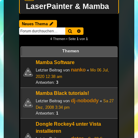
LaserPainter & Mamba
Neues Thema
Suche
Erweiterte Suche
4 Themen • Seite
1
von
1
Themen
Mamba Software
nanko
Letzter Beitrag von
«
Mo 06 Jul,
2020 12:38 am
Antworten:
3
Mamba Black tutorials!
dj-noboddy
Letzter Beitrag von
«
Sa 27
Dez, 2008 3:34 pm
Antworten:
1
Dongle Rockey4 unter Vista
installieren