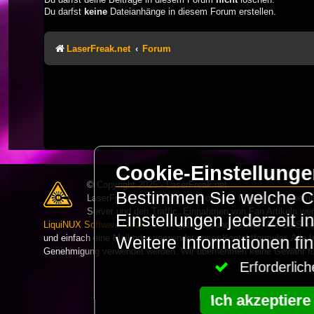
Du darfst
keine
Dateianhänge in diesem Forum erstellen.
LaserFreak.net
Forum
Cookie-Einstellung
© Copyright 2025 - LaserFreak.net
Bestimmen Sie welche Co
LaserFreak ist ein freies und offenes Forum zum Thema 
Server und den Traffic. Einnahmen von Fan Artikeln we
Einstellungen jederzeit 
LiquiNUX Software GmbH Berlin
gehostet und betreut. Als CMS v
und einfach eine Mail oder verwendet unser Kontaktformular. Alle I
Weitere Informationen fi
Genehmigung verwendet werden. Wir übernehmen keine Gewähr für 
Erforderli
Ich akzeptiere