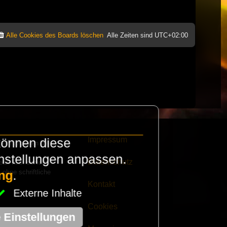
Alle Cookies des Boards löschen
Alle Zeiten sind
UTC+02:00
Impressum
können diese
e finanzieren die
instellungen anpassen.
Datenschutz
eak habt schickt
 ohne schriftliche
ng
.
Kontakt
Externe Inhalte
Cookies
e Einstellungen