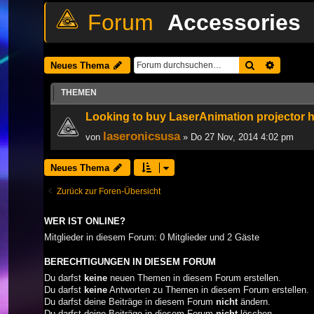
Accessories
Suche
Erweiter
Neues Thema
THEMEN
Looking to buy LaserAnimation projector h
laseronicsusa
von
» Do 27 Nov, 2014 4:02 pm
Neues Thema
Zurück zur Foren-Übersicht
WER IST ONLINE?
Mitglieder in diesem Forum: 0 Mitglieder und 2 Gäste
BERECHTIGUNGEN IN DIESEM FORUM
Du darfst
keine
neuen Themen in diesem Forum erstellen.
Du darfst
keine
Antworten zu Themen in diesem Forum erstellen.
Du darfst deine Beiträge in diesem Forum
nicht
ändern.
Du darfst deine Beiträge in diesem Forum
nicht
löschen.