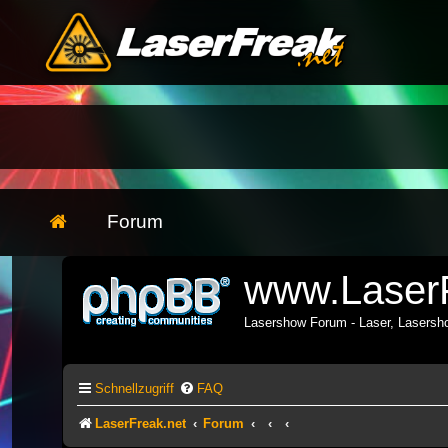
Forum
www.LaserF
Lasershow Forum - Laser, Lasers
Schnellzugriff
FAQ
LaserFreak.net
Forum