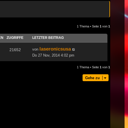
1 Thema • Seite
1
von
1
EN
ZUGRIFFE
LETZTER BEITRAG
laseronicsusa
von
21652
Do 27 Nov, 2014 4:02 pm
1 Thema • Seite
1
von
1
Gehe zu