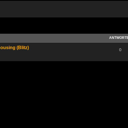
te Suche
ANTWORT
ousing (Blitz)
0