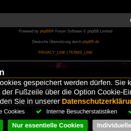
Powered by
phpBB
® Forum Software © phpBB Limited
Deutsche Übersetzung durch
phpBB.de
PRIVACY_LINK
|
TERMS_LINK
en
okies gespeichert werden dürfen. Sie 
Lasershowtechnik. Wir sind nicht kommerziell und die Banner auf dieser Seit
rden verwendet um Freaktreffen auszurichten. Die Server werden durch die
in der Fußzeile über die Option Cookie-E
erwenden wir
HomepageEasy
. Wenn Ihr Fragen oder Beschwerden zu LaserFr
nformationen auf dieser Seite sind urheberrechtlich geschützt und dürfen nicht
nden Sie in unserer
Datenschutzerkläru
die Richtigkeit aller Angaben.
che Cookies
Interne Besucherstatistiken
Nur essentielle Cookies
Individuell