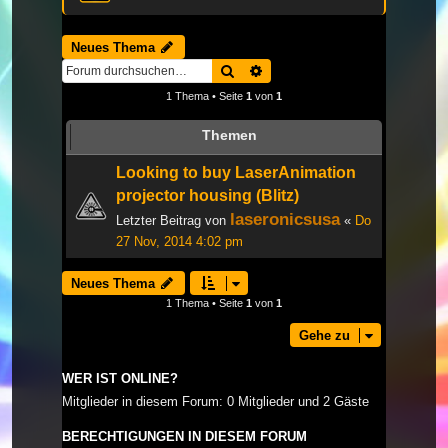
Neues Thema
Suche
Erweiterte Suche
1 Thema • Seite
1
von
1
Themen
Looking to buy LaserAnimation
projector housing (Blitz)
laseronicsusa
Letzter Beitrag von
«
Do
27 Nov, 2014 4:02 pm
Neues Thema
1 Thema • Seite
1
von
1
Gehe zu
WER IST ONLINE?
Mitglieder in diesem Forum: 0 Mitglieder und 2 Gäste
BERECHTIGUNGEN IN DIESEM FORUM