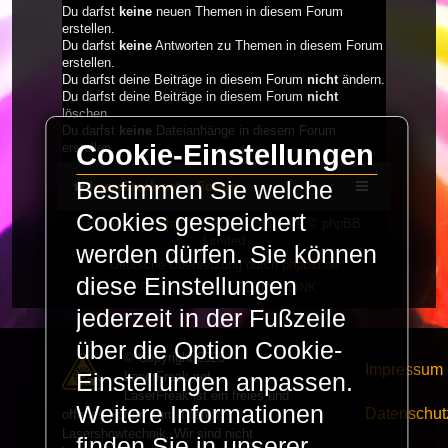
Du darfst
keine
neuen Themen in diesem Forum
erstellen.
Du darfst
keine
Antworten zu Themen in diesem Forum
erstellen.
Du darfst deine Beiträge in diesem Forum
nicht
ändern.
Du darfst deine Beiträge in diesem Forum
nicht
löschen.
Du darfst
keine
Dateianhänge in diesem Forum
Cookie-Einstellungen
erstellen.
Bestimmen Sie welche
LaserFreak.net
Forum
Cookies gespeichert
Powered by
phpBB
® Forum Software © phpBB
Limited
werden dürfen. Sie können
Deutsche Übersetzung durch
phpBB.de
diese Einstellungen
PRIVACY_LINK
|
TERMS_LINK
jederzeit in der Fußzeile
über die Option Cookie-
© Copyright 2025 -
Impressum
LaserFreak.net
Einstellungen anpassen.
LaserFreak ist ein freies und
Weitere Informationen
Datenschut
offenes Forum zum Thema
Lasershowtechnik. Wir sind nicht
finden Sie in unserer