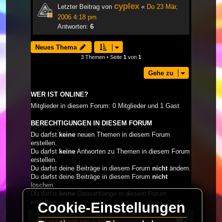
cyplex
Letzter Beitrag von
«
Do 23 Mär,
2006 4:18 pm
Antworten:
6
Neues Thema
3 Themen • Seite
1
von
1
Gehe zu
WER IST ONLINE?
Mitglieder in diesem Forum: 0 Mitglieder und 1 Gast
BERECHTIGUNGEN IN DIESEM FORUM
Du darfst
keine
neuen Themen in diesem Forum
erstellen.
Du darfst
keine
Antworten zu Themen in diesem Forum
erstellen.
Du darfst deine Beiträge in diesem Forum
nicht
ändern.
Du darfst deine Beiträge in diesem Forum
nicht
löschen.
Du darfst
keine
Dateianhänge in diesem Forum
erstellen.
Cookie-Einstellungen
LaserFreak.net
Forum