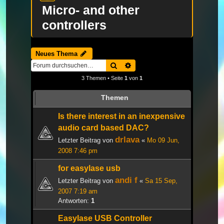
Micro- and other
controllers
Neues Thema
Suche
Erweiterte Suche
3 Themen • Seite
1
von
1
Themen
Is there interest in an inexpensive
audio card based DAC?
drlava
Letzter Beitrag von
«
Mo 09 Jun,
2008 7:46 pm
for easylase usb
andi f
Letzter Beitrag von
«
Sa 15 Sep,
2007 7:19 am
Antworten:
1
Easylase USB Controller