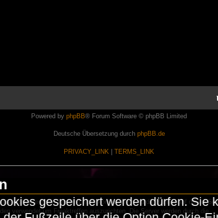
Powered by
phpBB
® Forum Software © phpBB Limited
Deutsche Übersetzung durch
phpBB.de
PRIVACY_LINK
|
TERMS_LINK
en
okies gespeichert werden dürfen. Sie 
Lasershowtechnik. Wir sind nicht kommerziell und die Banner auf dieser Seit
rden verwendet um Freaktreffen auszurichten. Die Server werden durch die
in der Fußzeile über die Option Cookie-E