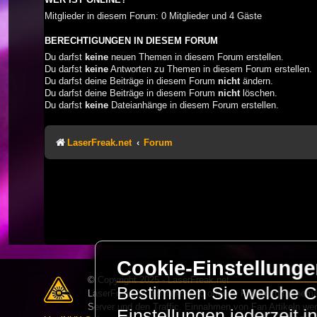
Mitglieder in diesem Forum: 0 Mitglieder und 4 Gäste
BERECHTIGUNGEN IN DIESEM FORUM
Du darfst
keine
neuen Themen in diesem Forum erstellen.
Du darfst
keine
Antworten zu Themen in diesem Forum erstellen.
Du darfst deine Beiträge in diesem Forum
nicht
ändern.
Du darfst deine Beiträge in diesem Forum
nicht
löschen.
Du darfst
keine
Dateianhänge in diesem Forum erstellen.
LaserFreak.net
Forum
Cookie-Einstellung
© Copyright 2025 - LaserFreak.net
Bestimmen Sie welche Co
LaserFreak ist ein freies und offenes Forum zum Thema 
Server und den Traffic. Einnahmen von Fan Artikeln we
Einstellungen jederzeit 