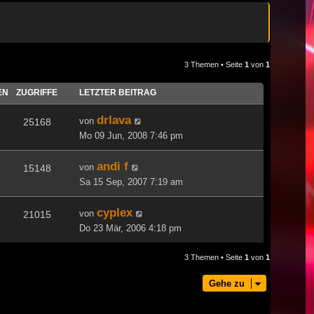
3 Themen • Seite
1
von
1
EN
ZUGRIFFE
LETZTER BEITRAG
drlava
von
25168
Mo 09 Jun, 2008 7:46 pm
andi f
von
15148
Sa 15 Sep, 2007 7:19 am
cyplex
von
21015
Do 23 Mär, 2006 4:18 pm
3 Themen • Seite
1
von
1
Gehe zu