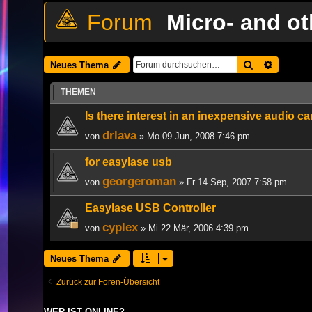
Micro- and ot
Suche
Erweiter
Neues Thema
THEMEN
Is there interest in an inexpensive audio 
drlava
von
» Mo 09 Jun, 2008 7:46 pm
for easylase usb
georgeroman
von
» Fr 14 Sep, 2007 7:58 pm
Easylase USB Controller
cyplex
von
» Mi 22 Mär, 2006 4:39 pm
Neues Thema
Zurück zur Foren-Übersicht
WER IST ONLINE?