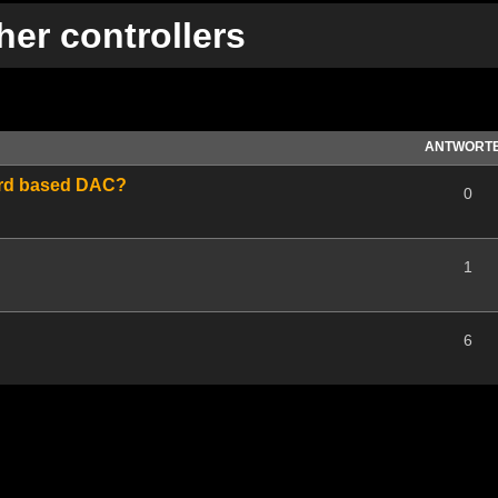
her controllers
te Suche
ANTWORT
card based DAC?
0
1
6