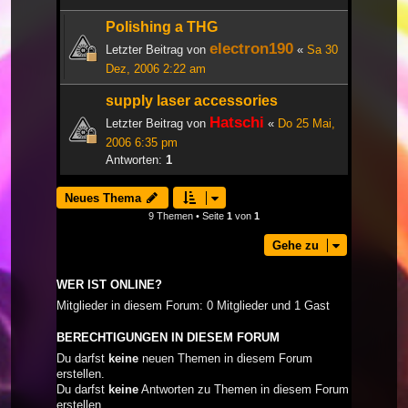
Polishing a THG
electron190
Letzter Beitrag von
«
Sa 30
Dez, 2006 2:22 am
supply laser accessories
Hatschi
Letzter Beitrag von
«
Do 25 Mai,
2006 6:35 pm
Antworten:
1
Neues Thema
9 Themen • Seite
1
von
1
Gehe zu
WER IST ONLINE?
Mitglieder in diesem Forum: 0 Mitglieder und 1 Gast
BERECHTIGUNGEN IN DIESEM FORUM
Du darfst
keine
neuen Themen in diesem Forum
erstellen.
Du darfst
keine
Antworten zu Themen in diesem Forum
erstellen.