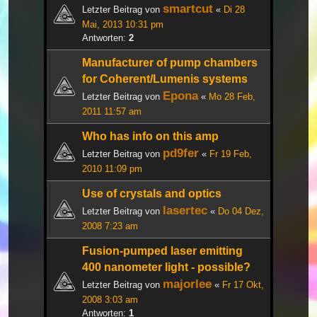
smartcut
Letzter Beitrag von
«
Di 28
Mai, 2013 10:31 pm
Antworten:
2
Manufacturer of pump chambers
for Coherent/Lumenis systems
Epona
Letzter Beitrag von
«
Mo 28 Feb,
2011 11:57 am
Who has info on this amp
pd9fer
Letzter Beitrag von
«
Fr 19 Feb,
2010 11:09 pm
Use of crystals and optics
lasertec
Letzter Beitrag von
«
Do 04 Dez,
2008 7:23 am
Fusion-pumped laser emitting
400 nanometer light - possible?
majorlee
Letzter Beitrag von
«
Fr 17 Okt,
2008 3:03 am
Antworten:
1