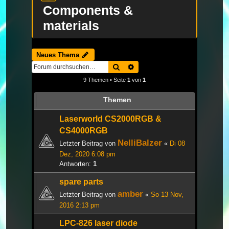
Components &
materials
Neues Thema
Suche
Erweiterte Suche
9 Themen • Seite
1
von
1
Themen
Laserworld CS2000RGB &
CS4000RGB
NelliBalzer
Letzter Beitrag von
«
Di 08
Dez, 2020 6:08 pm
Antworten:
1
spare parts
amber
Letzter Beitrag von
«
So 13 Nov,
2016 2:13 pm
LPC-826 laser diode