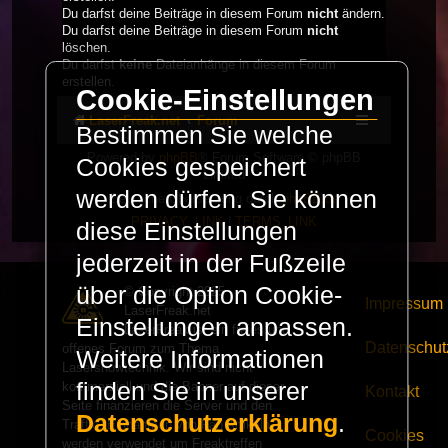
Du darfst deine Beiträge in diesem Forum
nicht
ändern.
Du darfst deine Beiträge in diesem Forum
nicht
löschen.
Du darfst
keine
Dateianhänge in diesem Forum
erstellen.
Cookie-Einstellungen
LaserFreak.net
Forum
Bestimmen Sie welche
Powered by
phpBB
® Forum Software © phpBB
Cookies gespeichert
Limited
werden dürfen. Sie können
Deutsche Übersetzung durch
phpBB.de
PRIVACY_LINK
|
TERMS_LINK
diese Einstellungen
jederzeit in der Fußzeile
über die Option Cookie-
© Copyright 2025 -
Impressum
LaserFreak.net
Einstellungen anpassen.
LaserFreak ist ein freies und
Datenschut
offenes Forum zum Thema
Weitere Informationen
Lasershowtechnik. Wir sind nicht
finden Sie in unserer
kommerziell und die Banner auf dieser
Kontakt
Seite finanzieren die Server und den
Datenschutzerklärung
.
Traffic. Einnahmen von Fan Artikeln
Cookies
werden verwendet um Freaktreffen