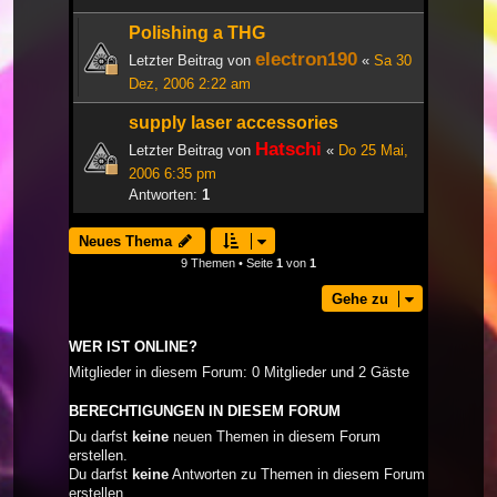
Polishing a THG
electron190
Letzter Beitrag von
«
Sa 30
Dez, 2006 2:22 am
supply laser accessories
Hatschi
Letzter Beitrag von
«
Do 25 Mai,
2006 6:35 pm
Antworten:
1
Neues Thema
9 Themen • Seite
1
von
1
Gehe zu
WER IST ONLINE?
Mitglieder in diesem Forum: 0 Mitglieder und 2 Gäste
BERECHTIGUNGEN IN DIESEM FORUM
Du darfst
keine
neuen Themen in diesem Forum
erstellen.
Du darfst
keine
Antworten zu Themen in diesem Forum
erstellen.