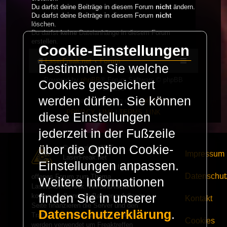
Du darfst deine Beiträge in diesem Forum
nicht
ändern.
Du darfst deine Beiträge in diesem Forum
nicht
löschen.
Du darfst
keine
Dateianhänge in diesem Forum
erstellen.
Cookie-Einstellungen
LaserFreak.net
Forum
Bestimmen Sie welche
Powered by
phpBB
® Forum Software © phpBB
Cookies gespeichert
Limited
werden dürfen. Sie können
Deutsche Übersetzung durch
phpBB.de
PRIVACY_LINK
|
TERMS_LINK
diese Einstellungen
jederzeit in der Fußzeile
über die Option Cookie-
© Copyright 2025 -
Impressum
LaserFreak.net
Einstellungen anpassen.
LaserFreak ist ein freies und
Datenschut
offenes Forum zum Thema
Weitere Informationen
Lasershowtechnik. Wir sind nicht
finden Sie in unserer
kommerziell und die Banner auf dieser
Kontakt
Seite finanzieren die Server und den
Datenschutzerklärung
.
Traffic. Einnahmen von Fan Artikeln
Cookies
werden verwendet um Freaktreffen