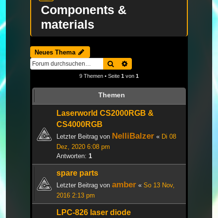
Components &
materials
Neues Thema
Suche
Erweiterte Suche
9 Themen • Seite
1
von
1
Themen
Laserworld CS2000RGB &
CS4000RGB
NelliBalzer
Letzter Beitrag von
«
Di 08
Dez, 2020 6:08 pm
Antworten:
1
spare parts
amber
Letzter Beitrag von
«
So 13 Nov,
2016 2:13 pm
LPC-826 laser diode