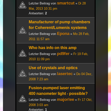
smartcut
Letzter Beitrag von
«
Di 28
Mai, 2013 10:31 pm
Antworten:
2
Manufacturer of pump chambers
for Coherent/Lumenis systems
Epona
Letzter Beitrag von
«
Mo 28 Feb,
2011 11:57 am
Who has info on this amp
pd9fer
Letzter Beitrag von
«
Fr 19 Feb,
2010 11:09 pm
Use of crystals and optics
lasertec
Letzter Beitrag von
«
Do 04 Dez,
2008 7:23 am
Fusion-pumped laser emitting
400 nanometer light - possible?
majorlee
Letzter Beitrag von
«
Fr 17 Okt,
2008 3:03 am
Antworten:
1