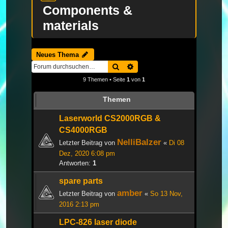
Components &
materials
Neues Thema
Suche
Erweiterte Suche
9 Themen • Seite
1
von
1
Themen
Laserworld CS2000RGB &
CS4000RGB
NelliBalzer
Letzter Beitrag von
«
Di 08
Dez, 2020 6:08 pm
Antworten:
1
spare parts
amber
Letzter Beitrag von
«
So 13 Nov,
2016 2:13 pm
LPC-826 laser diode