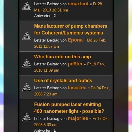
smartcut
Letzter Beitrag von
«
Di 28
Mai, 2013 10:31 pm
Antworten:
2
Manufacturer of pump chambers
for Coherent/Lumenis systems
Epona
Letzter Beitrag von
«
Mo 28 Feb,
2011 11:57 am
Who has info on this amp
pd9fer
Letzter Beitrag von
«
Fr 19 Feb,
2010 11:09 pm
Use of crystals and optics
lasertec
Letzter Beitrag von
«
Do 04 Dez,
2008 7:23 am
Fusion-pumped laser emitting
400 nanometer light - possible?
majorlee
Letzter Beitrag von
«
Fr 17 Okt,
2008 3:03 am
Antworten:
1