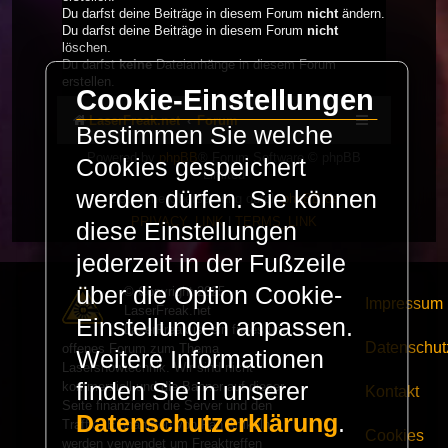
Du darfst deine Beiträge in diesem Forum
nicht
ändern.
Du darfst deine Beiträge in diesem Forum
nicht
löschen.
Du darfst
keine
Dateianhänge in diesem Forum
erstellen.
Cookie-Einstellungen
LaserFreak.net
Forum
Bestimmen Sie welche
Powered by
phpBB
® Forum Software © phpBB
Cookies gespeichert
Limited
werden dürfen. Sie können
Deutsche Übersetzung durch
phpBB.de
PRIVACY_LINK
|
TERMS_LINK
diese Einstellungen
jederzeit in der Fußzeile
über die Option Cookie-
© Copyright 2025 -
Impressum
LaserFreak.net
Einstellungen anpassen.
LaserFreak ist ein freies und
Datenschut
offenes Forum zum Thema
Weitere Informationen
Lasershowtechnik. Wir sind nicht
finden Sie in unserer
kommerziell und die Banner auf dieser
Kontakt
Seite finanzieren die Server und den
Datenschutzerklärung
.
Traffic. Einnahmen von Fan Artikeln
Cookies
werden verwendet um Freaktreffen