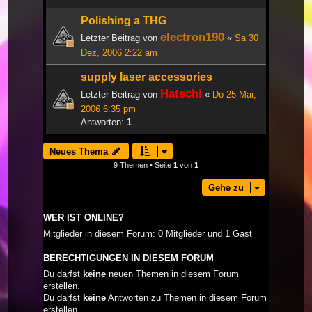
Polishing a THG
electron190
Letzter Beitrag von
«
Sa 30
Dez, 2006 2:22 am
supply laser accessories
Hatschi
Letzter Beitrag von
«
Do 25 Mai,
2006 6:35 pm
Antworten:
1
Neues Thema
9 Themen • Seite
1
von
1
Gehe zu
WER IST ONLINE?
Mitglieder in diesem Forum: 0 Mitglieder und 1 Gast
BERECHTIGUNGEN IN DIESEM FORUM
Du darfst
keine
neuen Themen in diesem Forum
erstellen.
Du darfst
keine
Antworten zu Themen in diesem Forum
erstellen.